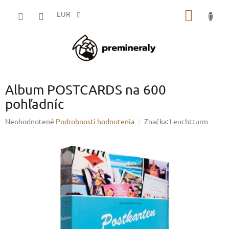
Prejsť
NÁKU
na
EUR
obsah
KOŠÍK
Album POSTCARDS na 600
pohľadníc
Priemerné
Neohodnotené
Podrobnosti hodnotenia
Značka:
Leuchtturm
hodnotenie
produktu
je
0,0
z
5
hviezdičiek.