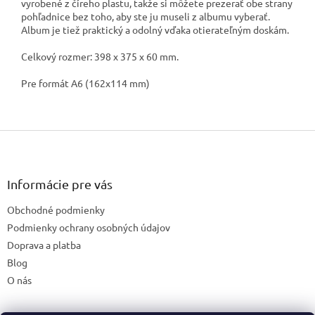
vyrobené z číreho plastu, takže si môžete prezerať obe strany
pohľadnice bez toho, aby ste ju museli z albumu vyberať.
Album je tiež praktický a odolný vďaka otierateľným doskám.
Celkový rozmer: 398 x 375 x 60 mm.
Pre formát A6 (162x114 mm)
Z
á
p
ä
Informácie pre vás
t
Obchodné podmienky
i
e
Podmienky ochrany osobných údajov
Doprava a platba
Blog
O nás