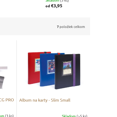
Skladom
(3 ks)
€3,95
od
7
položiek celkom
TCG PRO
Album na karty - Slim Small
dom
(3 ks)
Skladom
(>5 ks)