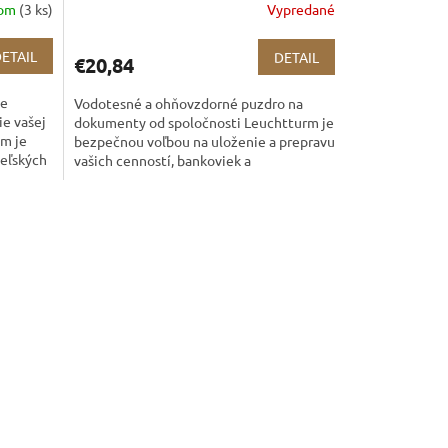
dom
(3 ks)
Vypredané
ETAIL
DETAIL
€20,84
je
Vodotesné a ohňovzdorné puzdro na
ie vašej
dokumenty od spoločnosti Leuchtturm je
um je
bezpečnou voľbou na uloženie a prepravu
teľských
vašich cenností, bankoviek a
dokumentov. Povrch puzdra je...