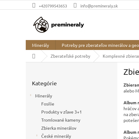
Prejsť
+420799543653
info@premineraly.sk
na
obsah
Minerály
Potreby pre zberateľov minerálov a ge
Domov
Zberateľské potreby
Komplexné zbiera
B
Zbie
o
Preskočiť
č
Kategórie
kategórie
Zbieran
n
alebo M
ý
Minerály
p
Album n
Fosilie
a
hráčov 
Produkty v zľave 3+1
n
na zber
e
Tromlované kameny
potešen
l
Zbierka minerálov
Album 
České minerály
Pokémon