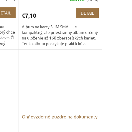
ETAIL
DETAIL
€7,10
nou
Album na karty SLIM SMALL je
orý chce
kompaktný, ale priestranný album určený
tave. Či
na uloženie až 160 zberateľských kariet.
ený
Tento album poskytuje praktickú a
prehľadnú organizáciu vašej...
Ohňovzdorné puzdro na dokumenty