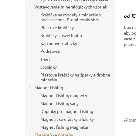
v
Vystavovanie mineralogických vzoriek
€
Krabička na modely a minerály s
od
podstavcom - Premineraly.sk ⭐
Box na
Plastové krabičky
aby p
Krabičky s osvetlením
vaše z
Kartónové krabičky
puzdrá
rozme
Podstavce
Tmel
Stojánky
Plastové krabičky na šperky a drobné
minerály
Magnet fishing
Magnet fishing magnety
Magnet fishing sady
Doplnky pre magnet fishing
Magnetické držiaky a háčiky
Album
Magnet fishing Magnetar
Zberateľské potreby