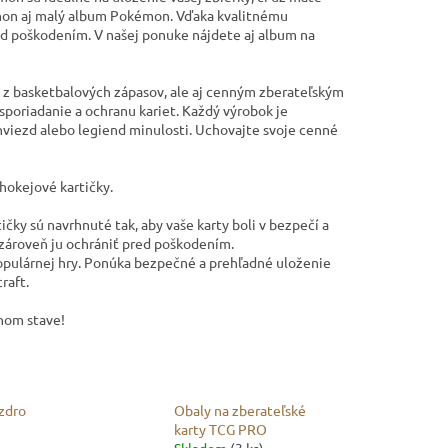
mon aj malý album Pokémon. Vďaka kvalitnému
red poškodením. V našej ponuke nájdete aj album na
z basketbalových zápasov, ale aj cenným zberateľským
sporiadanie a ochranu kariet. Každý výrobok je
hviezd alebo legiend minulosti. Uchovajte svoje cenné
hokejové kartičky.
tičky
sú navrhnuté tak, aby vaše karty boli v bezpečí a
 zároveň ju ochrániť pred poškodením.
opulárnej hry. Ponúka bezpečné a prehľadné uloženie
raft.
tnom stave!
zdro
Obaly na zberateľské
karty TCG PRO