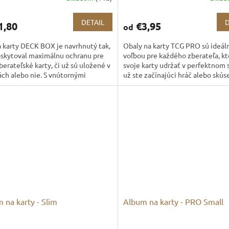
DETAIL
D
1,80
€3,95
od
 karty DECK BOX je navrhnutý tak,
Obaly na karty TCG PRO sú ideál
oskytoval maximálnu ochranu pre
voľbou pre každého zberateľa, kt
berateľské karty, či už sú uložené v
svoje karty udržať v perfektnom s
ch alebo nie. S vnútornými
už ste začínajúci hráč alebo skús
rmi 70×92×45 mm je...
zberateľ, tieto obaly...
 na karty - Slim
Album na karty - PRO Small