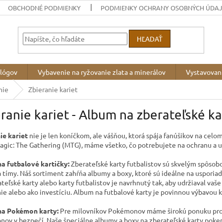
OBCHODNÉ PODMIENKY
PODMIENKY OCHRANY OSOBNÝCH ÚDA
HĽADAŤ
ológov
Vybavenie na ryžovanie zlata a minerálov
Vystavovan
nie
Zbieranie kariet
ranie kariet - Album na zberateľské ka
ie kariet
nie je len koníčkom, ale vášňou, ktorá spája fanúšikov na cel
agic: The Gathering (MTG), máme všetko, čo potrebujete na ochranu a us
a futbalové kartičky
:
Zberateľské karty futbalistov
sú skvelým spôsobo
a tímy. Náš sortiment zahŕňa albumy a boxy, ktoré sú ideálne na usporia
ateľské karty
alebo karty futbalistov je navrhnutý tak, aby udržiaval vaše
ie alebo ako investíciu. Album na futbalové karty je povinnou výbavou 
na Pokémon karty:
Pre milovníkov Pokémonov máme širokú ponuku pro
ov v bezpečí. Naše špeciálne albumy a boxy na
zberateľské karty pok