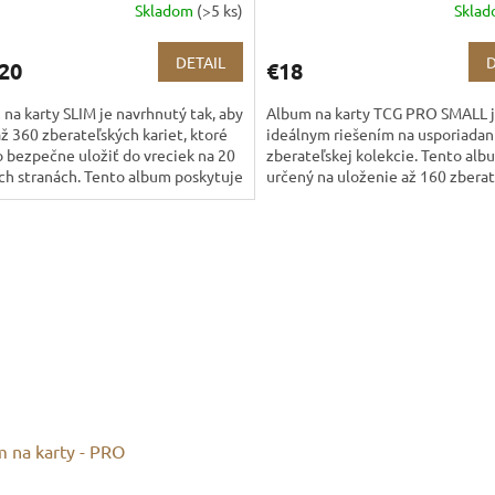
Skladom
(>5 ks)
Skla
DETAIL
D
20
€18
na karty SLIM je navrhnutý tak, aby
Album na karty TCG PRO SMALL 
až 360 zberateľských kariet, ktoré
ideálnym riešením na usporiadan
bezpečne uložiť do vreciek na 20
zberateľskej kolekcie. Tento alb
h stranách. Tento album poskytuje
určený na uloženie až 160 zbera
ionálne a...
kariet a poskytuje...
 na karty - PRO