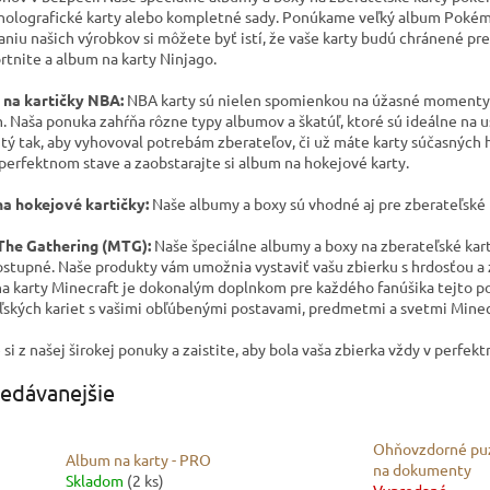
holografické karty alebo kompletné sady. Ponúkame veľký album Poké
aniu našich výrobkov si môžete byť istí, že vaše karty budú chránené p
rtnite a album na karty Ninjago.
 na kartičky NBA
:
NBA karty
sú nielen spomienkou na úžasné momenty 
m. Naša ponuka zahŕňa rôzne typy albumov a škatúľ, ktoré sú ideálne na u
tý tak, aby vyhovoval potrebám zberateľov, či už máte karty súčasných 
 perfektnom stave a zaobstarajte si album na hokejové karty.
a hokejové kartičky:
Naše albumy a boxy sú vhodné aj pre zberateľské 
The Gathering (MTG):
Naše špeciálne albumy a boxy
na
zberateľské kar
ostupné. Naše produkty vám umožnia vystaviť vašu zbierku s hrdosťou a
a karty Minecraft je dokonalým doplnkom pre každého fanúšika tejto p
ľských kariet s vašimi obľúbenými postavami, predmetmi a svetmi Minec
si z našej širokej ponuky a zaistite, aby bola vaša zbierka vždy v perfek
edávanejšie
Ohňovzdorné pu
Album na karty - PRO
na dokumenty
Skladom
(2 ks)