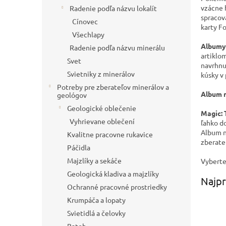
vzácne 
Radenie podľa názvu lokalít
spracov
Cínovec
karty Fo
Všechlapy
Albumy
Radenie podľa názvu minerálu
artiklo
Svet
navrhnu
Svietniky z minerálov
kúsky v
Potreby pre zberateľov minerálov a
Album n
geológov
Geologické oblečenie
Magic: 
Vyhrievane oblečení
ľahko d
Album n
Kvalitne pracovne rukavice
zberate
Páčidla
Majzlíky a sekáče
Vyberte 
Geologická kladiva a majzlíky
Najpr
Ochranné pracovné prostriedky
Krumpáča a lopaty
Svietidlá a čelovky