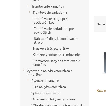
Batoh
Tromlovanie kameňov
Tromlovacie zariadenia
R
Tromľovacie stroje pre
začiatočníkov
a
Najlac
d
Tromľovacie zariadenie pre
pokročilých
e
V
n
Náhradné diely k tromlovacím
strojom
ý
i
Brusivo a leštiace prášky
p
e
i
p
Kamene vhodné na tromlovanie
s
r
Štartovacie sady na tromlovanie
p
o
kameňov
r
d
Vybavenie na ryžovanie zlata a
minerálov
o
u
d
k
Ryžovacie panvice
u
t
Sitá na ryžovanie zlata
Box n
k
o
Splavy na ryžovanie
t
v
Ostatné doplnky na ryžovanie
o
Výhodné súpravy na ryžovanie zlata