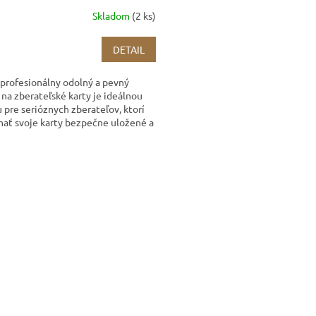
Skladom
(2 ks)
DETAIL
profesionálny odolný a pevný
na zberateľské karty je ideálnou
 pre serióznych zberateľov, ktorí
ať svoje karty bezpečne uložené a
o zabalené....
O
v
l
á
d
a
c
i
e
p
r
v
k