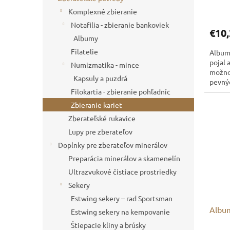
Komplexné zbieranie
Notafilia - zbieranie bankoviek
€10,
Albumy
Filatelie
Album 
pojal 
Numizmatika - mince
možno 
Kapsuly a puzdrá
pevnýc
Filokartia - zbieranie pohľadníc
profes
Zbieranie kariet
Zberateľské rukavice
Lupy pre zberateľov
Doplnky pre zberateľov minerálov
Preparácia minerálov a skamenelín
Ultrazvukové čistiace prostriedky
Sekery
Estwing sekery – rad Sportsman
Album
Estwing sekery na kempovanie
Štiepacie kliny a brúsky