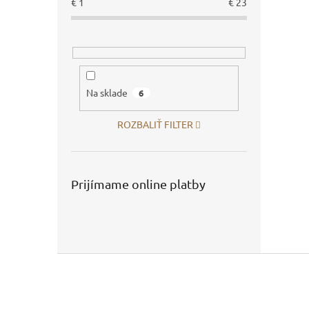
€
1
€
23
Na sklade
6
ROZBALIŤ FILTER
Prijímame online platby
Z
á
p
ä