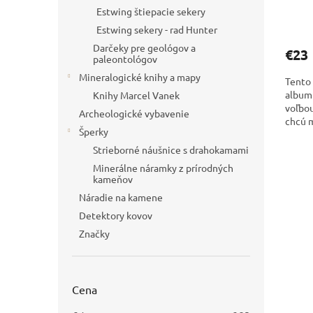
Estwing štiepacie sekery
Estwing sekery - rad Hunter
Darčeky pre geológov a
€23
paleontológov
Mineralogické knihy a mapy
Tento 
album 
Knihy Marcel Vanek
voľbou
Archeologické vybavenie
chcú m
Šperky
štýlov
Strieborné náušnice s drahokamami
Minerálne náramky z prírodných
kameňov
Náradie na kamene
Detektory kovov
Značky
Cena