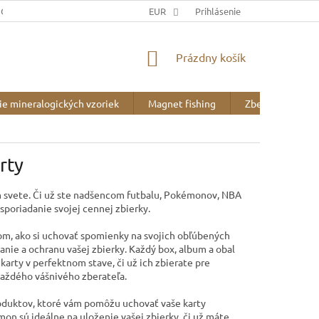
JOV
DOPRAVA A PLATBA
EUR
BLOG
Prihlásenie
O NÁS
NÁKUPNÝ
Prázdny košík
KOŠÍK
ie mineralogických vzoriek
Magnet fishing
Zberateľské pot
rty
om svete. Či už ste nadšencom futbalu, Pokémonov, NBA
poriadanie svojej cennej zbierky.
m, ako si uchovať spomienky na svojich obľúbených
danie a ochranu vašej zbierky. Každý box, album a
obal
 karty v perfektnom stave, či už ich zbierate pre
každého vášnivého zberateľa.
duktov, ktoré vám pomôžu uchovať vaše karty
emon
sú ideálne na uloženie vašej zbierky, či už máte