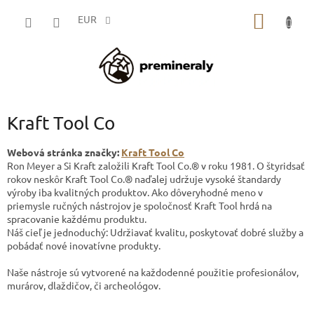
Prejsť
NÁKU
na
EUR
obsah
KOŠÍK
Kraft Tool Co
Webová stránka značky:
Kraft Tool Co
Ron Meyer a Si Kraft založili Kraft Tool Co.® v roku 1981. O štyridsať
rokov neskôr Kraft Tool Co.® naďalej udržuje vysoké štandardy
výroby iba kvalitných produktov. Ako dôveryhodné meno v
priemysle ručných nástrojov je spoločnosť Kraft Tool hrdá na
spracovanie každému produktu.
Náš cieľ je jednoduchý: Udržiavať kvalitu, poskytovať dobré služby a
pobádať nové inovatívne produkty.
Naše nástroje sú vytvorené na každodenné použitie profesionálov,
murárov, dlaždičov, či archeológov.