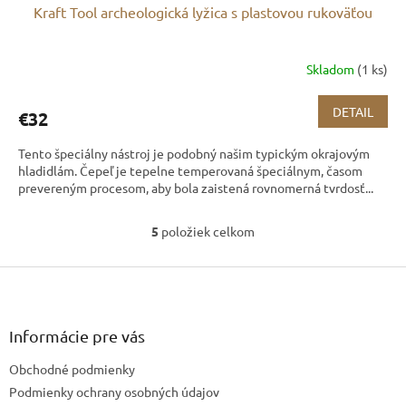
Kraft Tool archeologická lyžica s plastovou rukoväťou
Skladom
(1 ks)
DETAIL
€32
Tento špeciálny nástroj je podobný našim typickým okrajovým
hladidlám. Čepeľ je tepelne temperovaná špeciálnym, časom
prevereným procesom, aby bola zaistená rovnomerná tvrdosť...
5
položiek celkom
O
v
Z
l
á
á
d
p
a
ä
Informácie pre vás
c
t
i
Obchodné podmienky
i
e
e
Podmienky ochrany osobných údajov
p