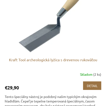
Kraft Tool archeologická lyžica s drevenou rukoväťou
Skladom
(2 ks)
DETAIL
€29,90
Tento špeciálny nástroj je podobný našim typickým okrajovým
hladidlám. Čepeľ je tepelne temperovaná špeciálnym, časom
prevereným procesom, aby bola zaistená rovnomerná tvrdosť...