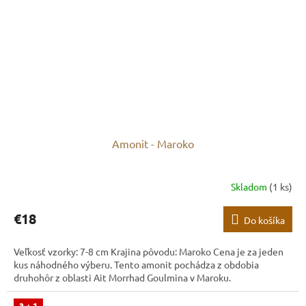
Amonit - Maroko
Skladom
(1 ks)
€18
Do košíka
Veľkosť vzorky: 7-8 cm Krajina pôvodu: Maroko Cena je za jeden
kus náhodného výberu. Tento amonit pochádza z obdobia
druhohôr z oblasti Ait Morrhad Goulmina v Maroku.
3 + 1