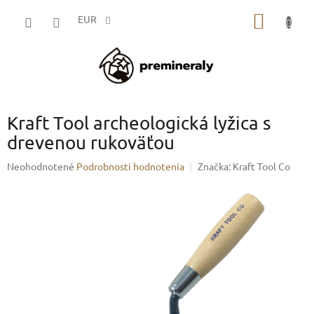
Prejsť
NÁKU
na
EUR
obsah
KOŠÍK
Kraft Tool archeologická lyžica s
drevenou rukoväťou
Priemerné
Neohodnotené
Podrobnosti hodnotenia
Značka:
Kraft Tool Co
hodnotenie
produktu
je
0,0
z
5
hviezdičiek.