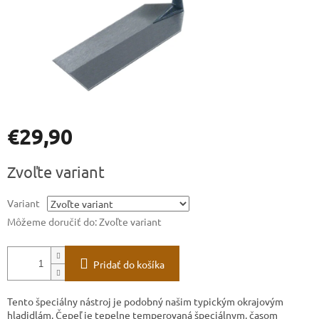
€29,90
Jednotková
Zvoľte variant
cena:
Variant
Môžeme doručiť do:
Zvoľte variant
Pridať do košíka
Tento špeciálny nástroj je podobný našim typickým okrajovým
hladidlám. Čepeľ je tepelne temperovaná špeciálnym, časom