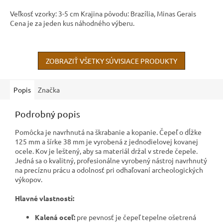
Veľkosť vzorky: 3-5 cm Krajina pôvodu: Brazília, Minas Gerais
Cena je za jeden kus náhodného výberu.
ZOBRAZIŤ VŠETKY SÚVISIACE PRODUKTY
Popis
Značka
Podrobný popis
Pomôcka je navrhnutá na škrabanie a kopanie. Čepeľ o dĺžke
125 mm a šírke 38 mm je vyrobená z jednodielovej kovanej
ocele. Kov je leštený, aby sa materiál držal v strede čepele.
Jedná sa o kvalitný, profesionálne vyrobený nástroj navrhnutý
na precíznu prácu a odolnosť pri odhaľovaní archeologických
výkopov.
Hlavné vlastnosti:
Kalená oceľ:
pre pevnosť je čepeľ tepelne ošetrená