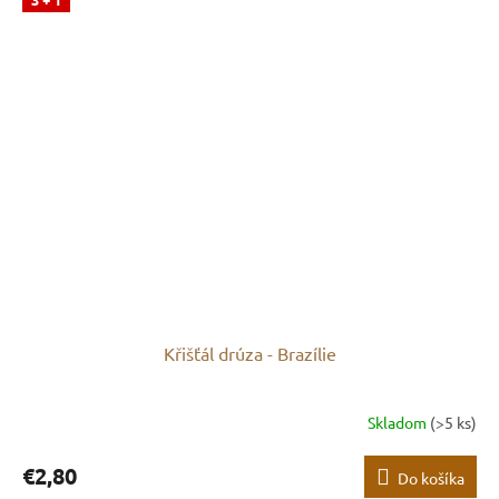
Křišťál drúza - Brazílie
Skladom
(>5 ks)
€2,80
Do košíka