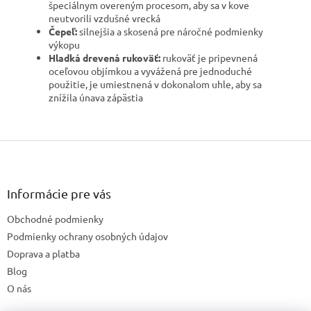
špeciálnym overeným procesom, aby sa v kove
neutvorili vzdušné vrecká
Čepeľ:
silnejšia a skosená pre náročné podmienky
výkopu
Hladká drevená rukoväť:
rukoväť je pripevnená
oceľovou objímkou a vyvážená pre jednoduché
použitie, je umiestnená v dokonalom uhle, aby sa
znížila únava zápästia
Z
á
p
ä
Informácie pre vás
t
Obchodné podmienky
i
e
Podmienky ochrany osobných údajov
Doprava a platba
Blog
O nás