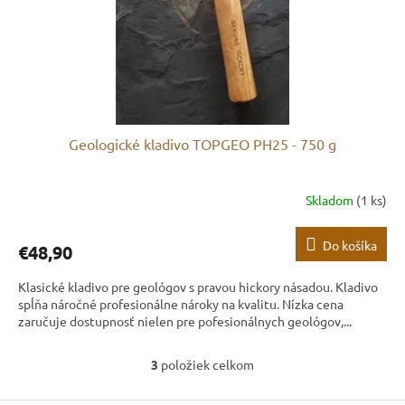
Geologické kladivo TOPGEO PH25 - 750 g
Skladom
(1 ks)
Do košíka
€48,90
Klasické kladivo pre geológov s pravou hickory násadou. Kladivo
spĺňa náročné profesionálne nároky na kvalitu. Nízka cena
zaručuje dostupnosť nielen pre pofesionálnych geológov,...
3
položiek celkom
O
v