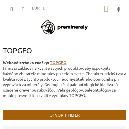
Prejsť
NÁKU
na
EUR
obsah
KOŠÍK
TOPGEO
Webová stránka značky:
TOPGEO
Firma si zakladá na kvalite svojich produktov, aby uspokojila
každého zberateľa minerálov po celom svete. Charakteristický tvar a
kvalita robí z týchto produktov neodmysliteľného pomocníka pri
výpravách za minerály. Geologické aj paleontologické kladivá sú
osadené drevenou rukoväťou. Veľa geológov, paleontológov sa
mohlo presvedčiť o kvalite výrobkov TOPGEO.
OTVORIŤ FILTER
R