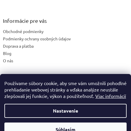
Z
l
á
á
d
p
a
ä
Informácie pre vás
c
t
i
Obchodné podmienky
i
e
e
Podmienky ochrany osobných údajov
p
r
Doprava a platba
v
Blog
k
O nás
y
v
ý
p
Používame súbory cookie, aby sme vám umožnili pohodlné
České stránky
i
s
prehliadanie webovej stránky a vďaka analýze neustále
u
zlepšovali jej funkcie, výkon a použiteľnosť.
Viac informácií
Nastavenie
Vytvoril Shoptet
Súhlasím
Copyright 2026
Premineraly.sk
. Všetky práva vyhradené.