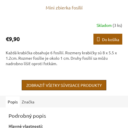
Mini zbierka fosílií
Skladom
(3 ks)
€9,90
Do košíka
Každá krabička obsahuje 6 fosílií. Rozmery krabičky sú 8 x 5.5 x
1.2cm. Rozmer fosílie je okolo 1 cm. Druhy fosílií sa môžu
nadrobno líšiť oproti fotkám.
ZOBRAZIŤ VŠETKY SÚVISIACE PRODUKTY
Popis
Značka
Podrobný popis
Hlavné vlastnosti: