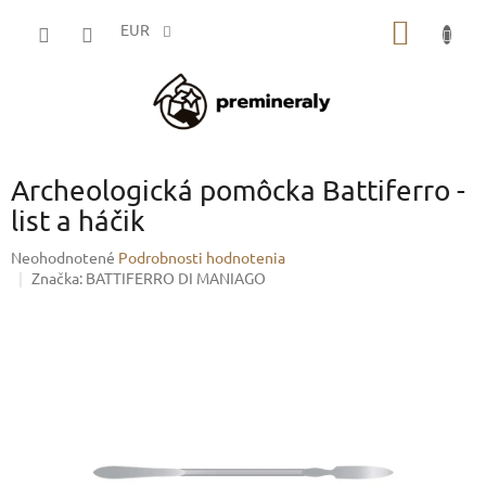
Prejsť
NÁKU
na
EUR
obsah
KOŠÍK
Archeologická pomôcka Battiferro -
list a háčik
Priemerné
Neohodnotené
Podrobnosti hodnotenia
hodnotenie
Značka:
BATTIFERRO DI MANIAGO
produktu
je
0,0
z
5
hviezdičiek.