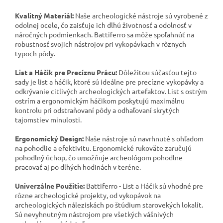
Kvalitný Materiál:
Naše archeologické nástroje sú vyrobené z
odolnej ocele, čo zaisťuje ich dlhú životnosť a odolnosť v
náročných podmienkach. Battiferro sa môže spoľahnúť na
robustnosť svojich nástrojov pri vykopávkach v rôznych
typoch pôdy.
List a Háčik pre Precíznu Prácu:
Dôležitou súčasťou tejto
sady je list a háčik, ktoré sú ideálne pre precízne vykopávky a
odkrývanie citlivých archeologických artefaktov. List s ostrým
ostrím a ergonomickým háčikom poskytujú maximálnu
kontrolu pri odstraňovaní pôdy a odhaľovaní skrytých
tajomstiev minulosti.
Ergonomický Design:
Naše nástroje sú navrhnuté s ohľadom
na pohodlie a efektivitu. Ergonomické rukoväte zaručujú
pohodlný úchop, čo umožňuje archeológom pohodlne
pracovať aj po dlhých hodinách v teréne.
Univerzálne Použitie:
Battiferro - List a Háčik sú vhodné pre
rôzne archeologické projekty, od vykopávok na
archeologických náleziskách po štúdium starovekých lokalít.
Sú nevyhnutným nástrojom pre všetkých vášnivých