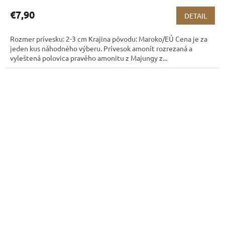
€7,90
DETAIL
Rozmer prívesku: 2-3 cm Krajina pôvodu: Maroko/EÚ Cena je za
jeden kus náhodného výberu. Prívesok amonít rozrezaná a
vyleštená polovica pravého amonitu z Majungy z...