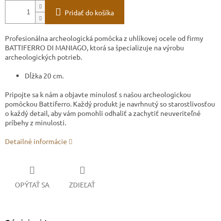
Pridať do košíka
Profesionálna archeologická pomôcka z uhlíkovej ocele od firmy
BATTIFERRO DI MANIAGO, ktorá sa špecializuje na výrobu
archeologických potrieb.
Dĺžka 20 cm.
Pripojte sa k nám a objavte minulosť s našou archeologickou
pomôckou Battiferro. Každý produkt je navrhnutý so starostlivosťou
o každý detail, aby vám pomohli odhaliť a zachytiť neuveriteľné
príbehy z minulosti.
Detailné informácie
OPÝTAŤ SA
ZDIEĽAŤ