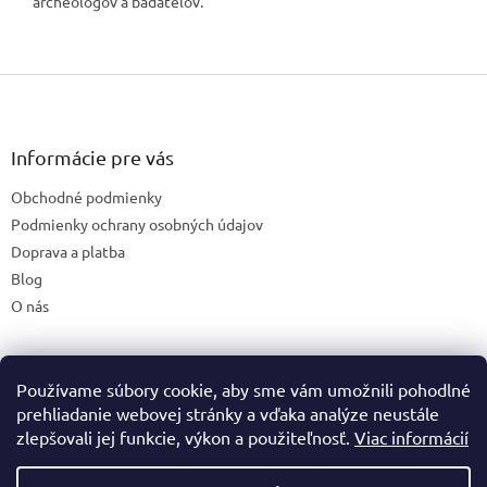
archeológov a bádateľov.
Z
á
p
ä
Informácie pre vás
t
Obchodné podmienky
i
e
Podmienky ochrany osobných údajov
Doprava a platba
Blog
O nás
Používame súbory cookie, aby sme vám umožnili pohodlné
České stránky
prehliadanie webovej stránky a vďaka analýze neustále
zlepšovali jej funkcie, výkon a použiteľnosť.
Viac informácií