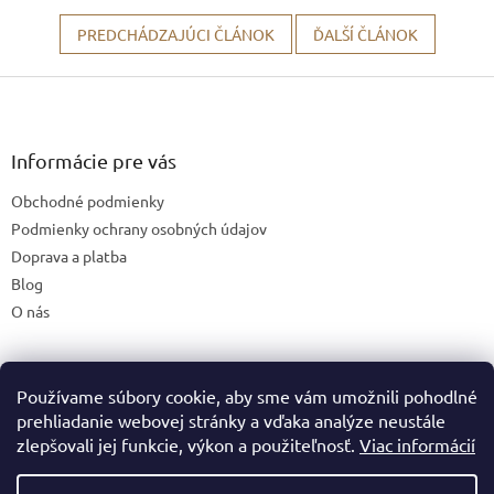
PREDCHÁDZAJÚCI ČLÁNOK
ĎALŠÍ ČLÁNOK
Z
á
p
ä
Informácie pre vás
t
Obchodné podmienky
i
e
Podmienky ochrany osobných údajov
Doprava a platba
Blog
O nás
Používame súbory cookie, aby sme vám umožnili pohodlné
České stránky
prehliadanie webovej stránky a vďaka analýze neustále
zlepšovali jej funkcie, výkon a použiteľnosť.
Viac informácií