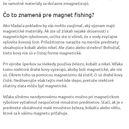
že samotné materiály sa dočasne zmagnetizujú.
Čo to znamená pre magnet fishing?
Ako hľadača pokladov by vás mohlo zaujímať, aký význam majú
magnetické materiály. Ak ste už získali nejaké skúsenosti s
magnetickým rybolovom, určite ste si všimli, že z vody zvyčajne
vylovíte kovový šrot. Príležitostne narazíte na menšie predmety
obsahujúce kobalt alebo nikel. Ale zlato alebo striebro? Bohužiaľ,
tieto kovy nie sú v čistej forme magnetické.
Pri výrobe šperkov sa niekedy používa železo, kobalt a nikel. Vďaka
tomu niektoré drahé kovy vyzerajú, akoby boli magnetické, ale nie
sú. Okrem toho sa pomocou magnetizmu dá zistiť, či sú drahé kovy
čisté. Nedôverujte však tejto metóde slepo, pretože niektoré
zliatiny zlata môžu byť magnetické.
Vďaka silnému neodymovému magnetu možno pri magnetickom
rybolove vytiahnuť nespočetné množstvo predmetov. Stačí, ak je v
predmete obsiahnuté malé množstvo železa, kobaltu alebo niklu,
ktoré sa k vášmu magnetu priťahuje.