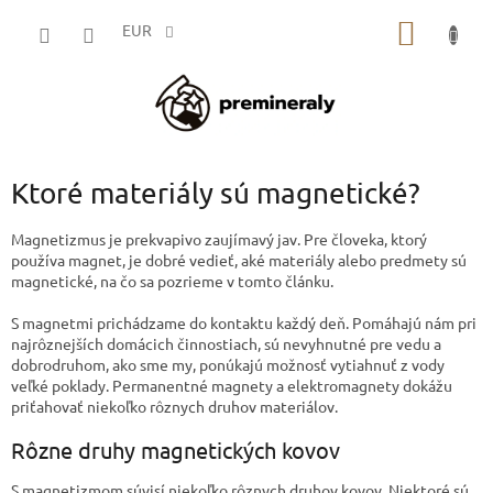
Prejsť
NÁKU
na
EUR
obsah
KOŠÍK
Ktoré materiály sú magnetické?
Magnetizmus je prekvapivo zaujímavý jav. Pre človeka, ktorý
používa magnet, je dobré vedieť, aké materiály alebo predmety sú
magnetické, na čo sa pozrieme v tomto článku.
S magnetmi prichádzame do kontaktu každý deň. Pomáhajú nám pri
najrôznejších domácich činnostiach, sú nevyhnutné pre vedu a
dobrodruhom, ako sme my, ponúkajú možnosť vytiahnuť z vody
veľké poklady. Permanentné magnety a elektromagnety dokážu
priťahovať niekoľko rôznych druhov materiálov.
Rôzne druhy magnetických kovov
S magnetizmom súvisí niekoľko rôznych druhov kovov. Niektoré sú