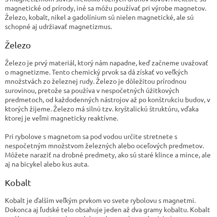
magnetické od prírody, iné sa môžu používať pri výrobe magnetov.
Železo, kobalt, nikel a gadolínium sú nielen magnetické, ale sú
schopné aj udržiavať magnetizmus.
Železo
Železo je prvý materiál, ktorý nám napadne, keď začneme uvažovať
o magnetizme. Tento chemický prvok sa dá získať vo veľkých
množstvách zo železnej rudy. Železo je dôležitou prírodnou
surovinou, pretože sa používa v nespočetných úžitkových
predmetoch, od každodenných nástrojov až po konštrukciu budov, v
ktorých žijeme. Železo má silnú tzv. kryštalickú štruktúru, vďaka
ktorej je veľmi magneticky reaktívne.
Pri rybolove s magnetom sa pod vodou určite stretnete s
nespočetným množstvom železných alebo oceľových predmetov.
Môžete naraziť na drobné predmety, ako sú staré klince a mince, ale
aj na bicykel alebo kus auta.
Kobalt
Kobalt je ďalším veľkým prvkom vo svete rybolovu s magnetmi.
Dokonca aj ľudské telo obsahuje jeden až dva gramy kobaltu. Kobalt