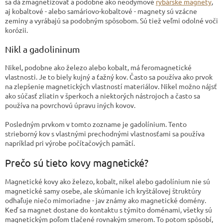
sa dá zmagnetizovať a podobne ako neodymové
rybárske magnety
,
aj kobaltové - alebo samáriovo-kobaltové - magnety sú vzácne
zeminy a vyrábajú sa podobným spôsobom. Sú tiež veľmi odolné voči
korózii.
Nikl a gadolininum
Nikel, podobne ako železo alebo kobalt, má feromagnetické
vlastnosti. Je to biely kujný a ťažný kov. Často sa používa ako prvok
na zlepšenie magnetických vlastností materiálov. Nikel možno nájsť
ako súčasť zliatin v šperkoch a niektorých nástrojoch a často sa
používa na povrchovú úpravu iných kovov.
Posledným prvkom v tomto zozname je gadolínium. Tento
strieborný kov s vlastnými prechodnými vlastnosťami sa používa
napríklad pri výrobe počítačových pamätí.
Prečo sú tieto kovy magnetické?
Magnetické kovy ako železo, kobalt, nikel alebo gadolínium nie sú
magnetické samy osebe, ale skúmanie ich kryštálovej štruktúry
odhaľuje niečo mimoriadne - jav známy ako magnetické domény.
Keď sa magnet dostane do kontaktu s týmito doménami, všetky sú
magnetickým poľom tlačené rovnakým smerom. To potom spôsobí,