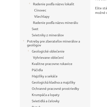
Radenie podľa názvu lokalít
Ešte st
Cínovec
možné do
Všechlapy
Radenie podľa názvu minerálu
Svet
Svietniky z minerálov
Potreby pre zberateľov minerálov a
geológov
Geologické oblečenie
Vyhrievane oblečení
Kvalitne pracovne rukavice
Páčidla
Majzlíky a sekáče
Geologická kladiva a majzlíky
Ochranné pracovné prostriedky
Krumpáča a lopaty
Svietidlá a čelovky