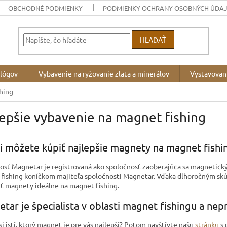
OBCHODNÉ PODMIENKY
PODMIENKY OCHRANY OSOBNÝCH ÚDA
HĽADAŤ
ológov
Vybavenie na ryžovanie zlata a minerálov
Vystavovan
hing
epšie vybavenie na magnet fishing
i môžete kúpiť najlepšie magnety na magnet fishi
osť Magnetar je registrovaná ako spoločnosť zaoberajúca sa magnetic
fishing koníčkom majiteľa spoločnosti Magnetar. Vďaka dlhoročným s
ť magnety ideálne na magnet fishing.
tar je špecialista v oblasti magnet fishingu a nep
si istí, ktorý magnet je pre vás najlepší? Potom navštívte našu
stránku
s