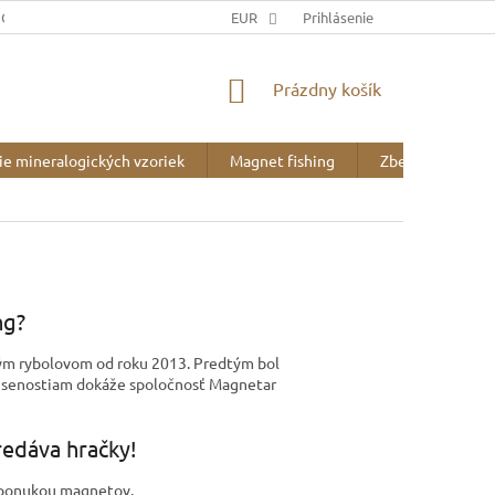
JOV
DOPRAVA A PLATBA
EUR
BLOG
Prihlásenie
O NÁS
NÁKUPNÝ
Prázdny košík
KOŠÍK
ie mineralogických vzoriek
Magnet fishing
Zberateľské pot
ng?
kým rybolovom od roku 2013. Predtým bol
kúsenostiam dokáže spoločnosť Magnetar
redáva hračky!
 ponukou magnetov.