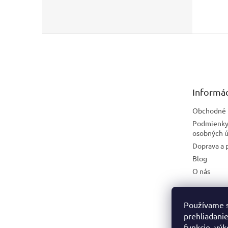
Z
á
p
ä
t
Informác
i
e
Obchodné 
Podmienky
osobných ú
Doprava a 
Blog
O nás
Používame s
prehliadanie
funkcie, výk