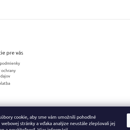
ie pre vás
podmienky
 ochrany
dajov
platba
úbory cookie, aby sme vám umožnili pohodlné
České stránky
 webovej stránky a vďaka analýze neustále zlepšovali jej
on a použiteľnosť.
Viac informácií