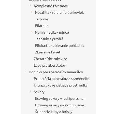
Komplexné zbieranie
Notafilia - zbieranie bankoviek
Albumy
Filatelie
Numizmatika - mince
Kapsuly a puzdrá
Filokartia - zbieranie pohľadníc
Zbieranie kariet
Zberateľské rukavice
Lupy pre zberateľov
Doplnky pre zberateľov minerálov
Preparácia minerálov a skamenelín
Ultrazvukové čistiace prostriedky
Sekery
Estwing sekery – rad Sportsman
Estwing sekery na kempovanie
Štiepacie kliny a brúsky