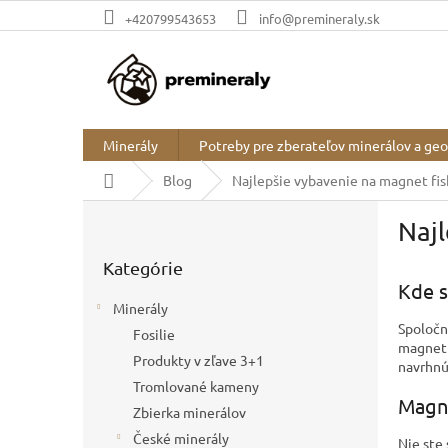
Prejsť
+420799543653
info@premineraly.sk
na
obsah
Minerály
Potreby pre zberateľov minerálov a ge
Domov
Blog
Najlepšie vybavenie na magnet fis
B
Najl
o
Preskočiť
č
Kategórie
kategórie
n
Kde s
ý
Minerály
p
Spoločn
Fosilie
a
magnet 
Produkty v zľave 3+1
n
navrhnú
e
Tromlované kameny
Magne
l
Zbierka minerálov
České minerály
Nie ste 