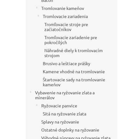
Batoh
Tromlovanie kameňov
Tromlovacie zariadenia
Tromľovacie stroje pre
začiatočníkov
Tromľovacie zariadenie pre
pokročilých
Náhradné diely k tromlovacím
strojom
Brusivo a leštiace prášky
Kamene vhodné na tromlovanie
Štartovacie sady na tromlovanie
kameňov
Vybavenie na ryžovanie zlata a
minerálov
Ryžovacie panvice
Sitá na ryžovanie zlata
Splavy na ryžovanie
Ostatné doplnky na ryžovanie
Výhodné súpravy na ryžovanie zlata