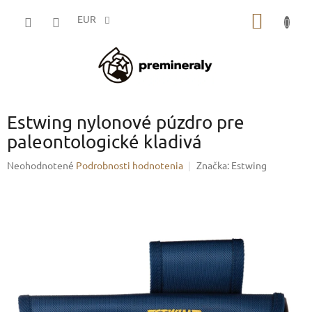
Prejsť
NÁKU
na
EUR
obsah
KOŠÍK
Estwing nylonové púzdro pre
paleontologické kladivá
Priemerné
Neohodnotené
Podrobnosti hodnotenia
Značka:
Estwing
hodnotenie
produktu
je
0,0
z
5
hviezdičiek.