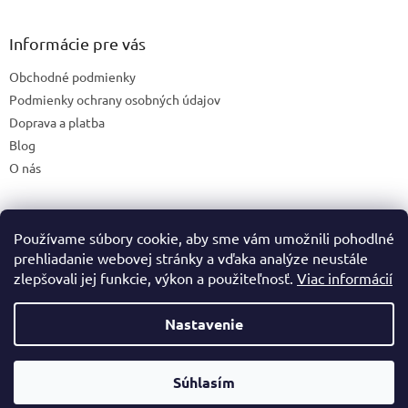
á
p
ä
Informácie pre vás
t
Obchodné podmienky
i
e
Podmienky ochrany osobných údajov
Doprava a platba
Blog
O nás
Používame súbory cookie, aby sme vám umožnili pohodlné
České stránky
prehliadanie webovej stránky a vďaka analýze neustále
zlepšovali jej funkcie, výkon a použiteľnosť.
Viac informácií
Nastavenie
Vytvoril Shoptet
Súhlasím
Copyright 2026
Premineraly.sk
. Všetky práva vyhradené.