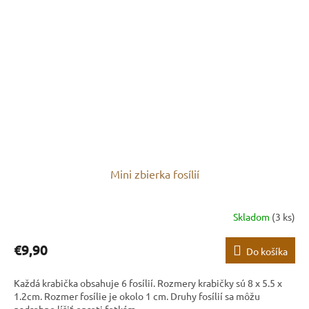
Mini zbierka fosílií
Skladom
(3 ks)
€9,90
Do košíka
Každá krabička obsahuje 6 fosílií. Rozmery krabičky sú 8 x 5.5 x
1.2cm. Rozmer fosílie je okolo 1 cm. Druhy fosílií sa môžu
nadrobno líšiť oproti fotkám.