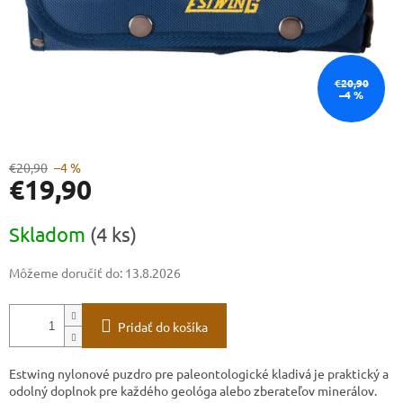
€20,90
–4 %
€20,90
–4 %
€19,90
Jednotková
Skladom
(4 ks)
cena:
Môžeme doručiť do:
13.8.2026
Pridať do košíka
Estwing nylonové puzdro pre paleontologické kladivá je praktický a
odolný doplnok pre každého geológa alebo zberateľov minerálov.