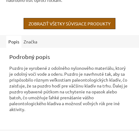
ZOBRAZIŤ VŠETKY SÚVISIACE PRODUKTY
Popis
Značka
Podrobný popis
Puzdro je vyrobené z odolného nylonového materiálu, ktorý
je odolný voči vode a oderu. Puzdro je navrhnuté tak, aby sa
prispôsobilo rôznym veľkostiam paleontologických kladív, čo
zaisťuje, že sa puzdro hodí pre väčšinu kladív na trhu. Ďalej je
puzdro vybavené pútkom na uchytenie na opasok alebo
batoh, čo umožňuje ľahké prenášanie vášho
paleontologického kladiva a možnosť voľných rúk pre iné
aktivity.
Z