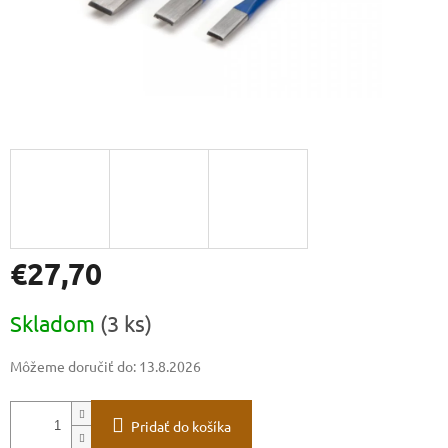
€27,70
Jednotková
Skladom
(3 ks)
cena:
Môžeme doručiť do:
13.8.2026
Pridať do košíka