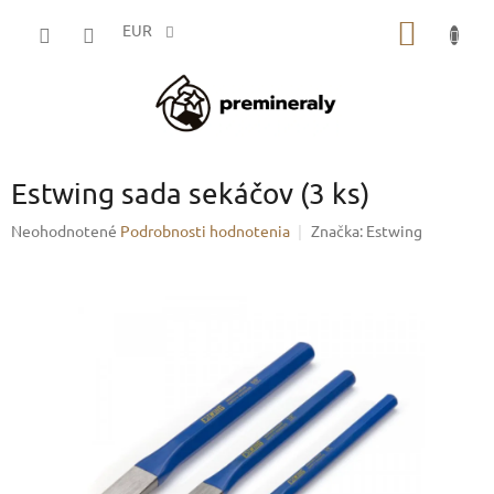
Prejsť
NÁKU
na
EUR
obsah
KOŠÍK
Estwing sada sekáčov (3 ks)
Priemerné
Neohodnotené
Podrobnosti hodnotenia
Značka:
Estwing
hodnotenie
produktu
je
0,0
z
5
hviezdičiek.