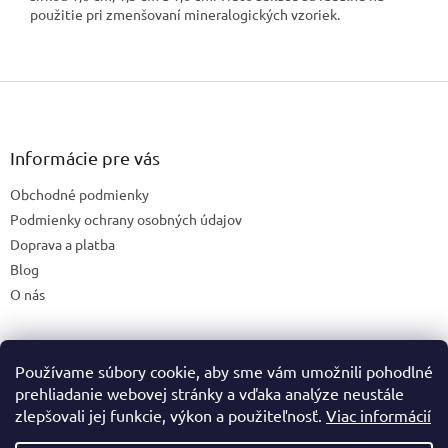
použitie pri zmenšovaní mineralogických vzoriek.
Z
á
p
ä
Informácie pre vás
t
Obchodné podmienky
i
e
Podmienky ochrany osobných údajov
Doprava a platba
Blog
O nás
Používame súbory cookie, aby sme vám umožnili pohodlné
České stránky
prehliadanie webovej stránky a vďaka analýze neustále
zlepšovali jej funkcie, výkon a použiteľnosť.
Viac informácií