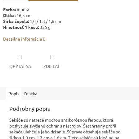
Farba:
modrá
Dĺžka:
16,5 cm
Šírka čepele:
1,0 / 1,3 / 1,6 cm
Hmotnosť 1 kusu:
335 g
Detailné informácie
OPÝTAŤ SA
ZDIEĽAŤ
Popis
Značka
Podrobný popis
Sekáče sú natreté modrou antikoróznou farbou, ktorá
poskytuje zvýšenú ochranu nástrojov. Šesťhranný profil
sekáča uľahčuje jeho držanie. Súprava obsahuje sekáče so
šírkou 1,0 cm, 1,3 cm a 1,6 cm. Tieto sekáče sú ideálne na