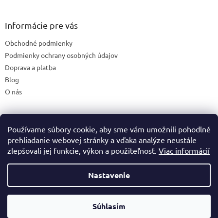
á
p
ä
Informácie pre vás
t
Obchodné podmienky
i
e
Podmienky ochrany osobných údajov
Doprava a platba
Blog
O nás
Používame súbory cookie, aby sme vám umožnili pohodlné
České stránky
prehliadanie webovej stránky a vďaka analýze neustále
zlepšovali jej funkcie, výkon a použiteľnosť.
Viac informácií
Nastavenie
Vytvoril Shoptet
Súhlasím
Copyright 2026
Premineraly.sk
. Všetky práva vyhradené.