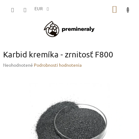
Prejsť
NÁKU
na
EUR
obsah
KOŠÍK
Karbid kremíka - zrnitosť F800
Priemerné
Neohodnotené
Podrobnosti hodnotenia
hodnotenie
produktu
je
0,0
z
5
hviezdičiek.