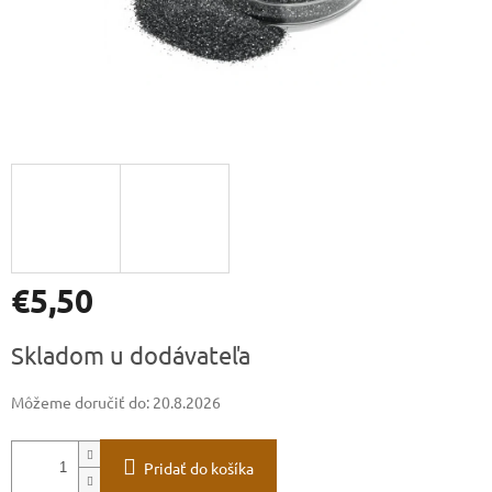
€5,50
Jednotková
Skladom u dodávateľa
cena:
Môžeme doručiť do:
20.8.2026
Pridať do košíka