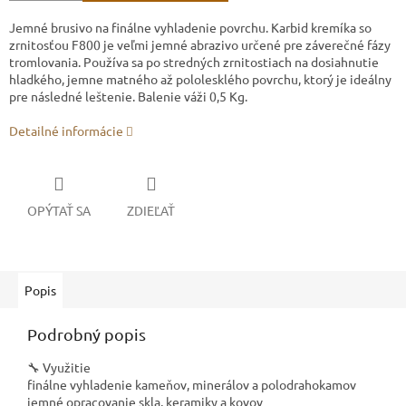
Jemné brusivo na finálne vyhladenie povrchu. Karbid kremíka so
zrnitosťou F800 je veľmi jemné abrazivo určené pre záverečné fázy
tromlovania. Používa sa po stredných zrnitostiach na dosiahnutie
hladkého, jemne matného až pololesklého povrchu, ktorý je ideálny
pre následné leštenie. Balenie váži 0,5 Kg.
Detailné informácie
OPÝTAŤ SA
ZDIEĽAŤ
Popis
Podrobný popis
🔧 Využitie
finálne vyhladenie kameňov, minerálov a polodrahokamov
jemné opracovanie skla, keramiky a kovov