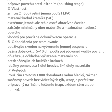
príprava povrchu pred leštením (polishing stage)
⚙️ Vlastnosti
zrnitosť: F800 (veľmi jemná podľa FEPA)
materiál: karbid kremíka (SiC)
extrémne jemné, ale stále ostré abrazívne častice
zaisťuje minimálny úber materiálu a maximálnu hladkosť
povrchu
vhodný pre precízne dokončovacie operácie
🌀 Odporúčania pre tromlovanie
používajte s vodou na vytvorenie jemnej suspenzie
bežná doba cyklu: 5–10 dní podľa požadovanej kvality povrchu
dôležité je dôkladné vyčistenie materiálu po
predchádzajúcich hrubších krokoch
ideálny pomer: cca 1 diel brusiva: 3–4 diely materiálu
📌 Výsledok
Použitím zrnitosti F800 dosiahnete veľmi hladký, takmer
saténový povrch bez viditeľných rýh, ktorý je perfektne
pripravený na finálne leštenie (napr. oxidom céru alebo
hliníka).
Z