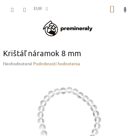
Prejsť
NÁKU
na
EUR
obsah
KOŠÍK
Krištáľ náramok 8 mm
Priemerné
Neohodnotené
Podrobnosti hodnotenia
hodnotenie
produktu
je
0,0
z
5
hviezdičiek.