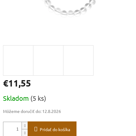
€11,55
Jednotková
Skladom
(5 ks)
cena:
Môžeme doručiť do:
12.8.2026
Pridať do košíka