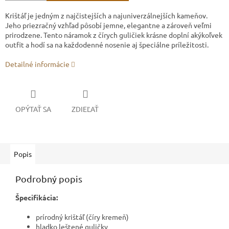
Krištáľ je jedným z najčistejších a najuniverzálnejších kameňov.
Jeho priezračný vzhľad pôsobí jemne, elegantne a zároveň veľmi
prirodzene. Tento náramok z čírych guličiek krásne doplní akýkoľvek
outfit a hodí sa na každodenné nosenie aj špeciálne príležitosti.
Detailné informácie
OPÝTAŤ SA
ZDIEĽAŤ
Popis
Podrobný popis
Špecifikácia:
prírodný krištáľ (číry kremeň)
hladko leštené guličky