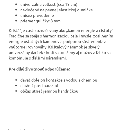
univerzálna veľkosť (cca 19 cm)
navlečené na pevnej elastickej gumičke
unisex prevedenie
priemer guličky: 8 mm
Krištáľ je často označovaný ako „kameň energie a čistoty“.
Tradične sa spája s harmonizáciou tela i mysle, zosilnením
energie ostatných kameňov a podporou sústredenia a
vnútornej rovnováhy. Krištáľový náramok je skvelý
univerzálny darček - hodí sa pre ženy aj mužov a ľahko sa
kombinuje s ďalšími náramkami.
Pre dlhú životnosť odporúčame:
dávať dole pri kontakte s vodou a chémiou
chrániť pred nárazmi
občas utrieť jemnou handričkou
Z
á
p