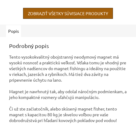
ZOBRAZIŤ VŠETKY SÚVISIACE PRODUKTY
Popis
Podrobný popis
Tento vysokokvalitný obojstranný neodymový magnet má
vysokú nosnosť a praktickú veľkosť. Vďaka tomu je vhodný pre
všetkých nadšencov do magnet fishingu a ideálny na použitie
v riekach, jazerách a rybníkoch. Má tiež dva závity na
pripevnenie úchytu na lano.
Magnet je navrhnutý tak, aby odolal náročným podmienkam, a
jeho kompaktné rozmery uľahčujú manipuláciu.
Či už ste začiatočník, alebo skúsený magnet fisher, tento
magnet s kapacitou 80 kg je skvelou voľbou pre vaše
dobrodružstvá pri hľadaní kovových pokladov pod vodou!