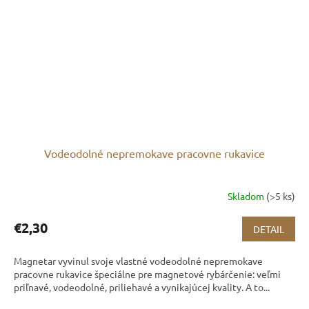
Vodeodolné nepremokave pracovne rukavice
Skladom
(>5 ks)
€2,30
DETAIL
Magnetar vyvinul svoje vlastné vodeodolné nepremokave
pracovne rukavice špeciálne pre magnetové rybárčenie: veľmi
priľnavé, vodeodolné, priliehavé a vynikajúcej kvality. A to...