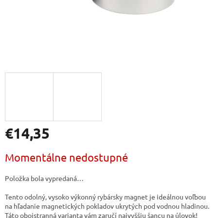
€14,35
Jednotková
Momentálne nedostupné
cena:
Položka bola vypredaná…
Tento odolný, vysoko výkonný rybársky magnet je ideálnou voľbou
na hľadanie magnetických pokladov ukrytých pod vodnou hladinou.
Táto obojstranná varianta vám zaručí najvyššiu šancu na úlovok!