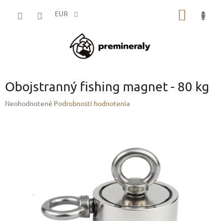
Prejsť
NÁKU
na
EUR
obsah
KOŠÍK
Obojstranný fishing magnet - 80 kg
Priemerné
Neohodnotené
Podrobnosti hodnotenia
hodnotenie
produktu
je
0,0
z
5
hviezdičiek.