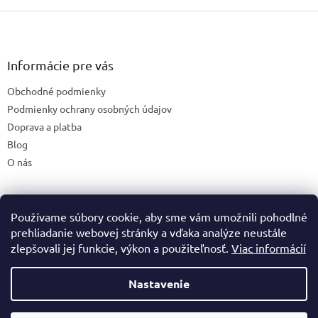
Z
á
p
ä
Informácie pre vás
t
Obchodné podmienky
i
e
Podmienky ochrany osobných údajov
Doprava a platba
Blog
O nás
Používame súbory cookie, aby sme vám umožnili pohodlné
České stránky
prehliadanie webovej stránky a vďaka analýze neustále
zlepšovali jej funkcie, výkon a použiteľnosť.
Viac informácií
Nastavenie
Vytvoril Shoptet