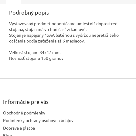
Podrobný popis
Vystavovaný predmet odporúčame umiestniť doprostred
stojana, stojan má vrchnú časť zrkadlovú.
Stojan je napájaný 1xAA batériou s výdržou nepretržitého
otáčania podľa zaťaženia až 6 mesiacov.
Veľkosť stojanu 84x47 mm.
Nosnosť stojanu 150 gramov
Z
á
p
ä
Informácie pre vás
t
Obchodné podmienky
i
e
Podmienky ochrany osobných údajov
Doprava a platba
Blog