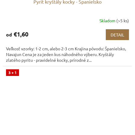
Pyrit kryštály kocky - Španielsko
Skladom
(>5 ks)
€1,60
od
DETAIL
Veľkosť vzorky: 1-2 cm, alebo 2-3 cm Krajina pôvodu: Španielsko,
Navajun Cena je za jeden kus náhodného výberu. Kryštály
zlatého pyritu - pravidelné kocky, prírodné z...
3 + 1