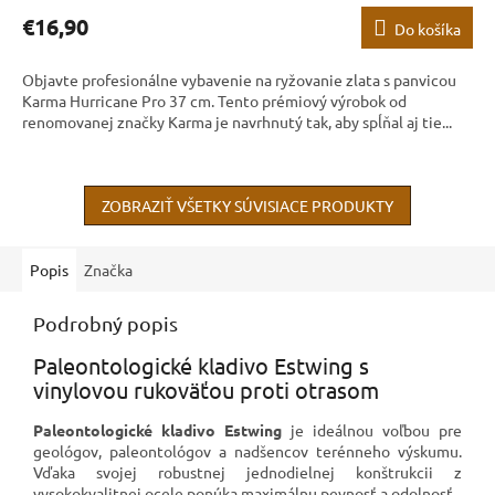
€16,90
Do košíka
Objavte profesionálne vybavenie na ryžovanie zlata s panvicou
Karma Hurricane Pro 37 cm. Tento prémiový výrobok od
renomovanej značky Karma je navrhnutý tak, aby spĺňal aj tie...
ZOBRAZIŤ VŠETKY SÚVISIACE PRODUKTY
Popis
Značka
Podrobný popis
Paleontologické kladivo Estwing s
vinylovou rukoväťou proti otrasom
Paleontologické kladivo Estwing
je ideálnou voľbou pre
geológov, paleontológov a nadšencov terénneho výskumu.
Vďaka svojej robustnej jednodielnej konštrukcii z
vysokokvalitnej ocele ponúka maximálnu pevnosť a odolnosť.