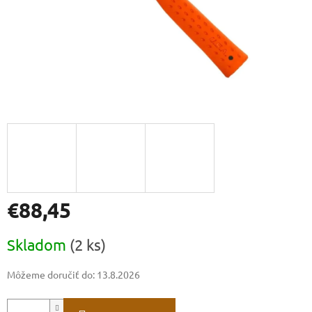
€88,45
Jednotková
Skladom
(2 ks)
cena:
Môžeme doručiť do:
13.8.2026