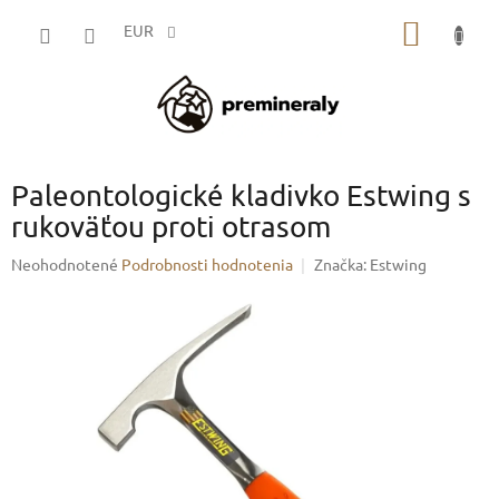
Prejsť
NÁKU
na
EUR
obsah
KOŠÍK
Paleontologické kladivko Estwing s
rukoväťou proti otrasom
Priemerné
Neohodnotené
Podrobnosti hodnotenia
Značka:
Estwing
hodnotenie
produktu
je
0,0
z
5
hviezdičiek.