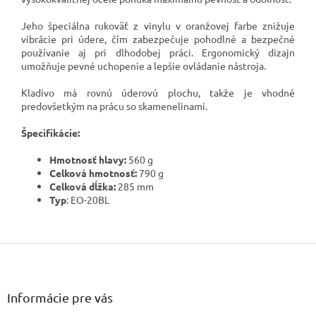
Jeho špeciálna rukoväť z vinylu v oranžovej farbe znižuje
vibrácie pri údere, čím zabezpečuje pohodlné a bezpečné
používanie aj pri dlhodobej práci. Ergonomický dizajn
umožňuje pevné uchopenie a lepšie ovládanie nástroja.
Kladivo má rovnú úderovú plochu, takže je vhodné
predovšetkým na prácu so skamenelinami.
Špecifikácie:
Hmotnosť hlavy:
560 g
Celková hmotnosť:
790 g
Celková dĺžka:
285 mm
Typ
: EO-20BL
Z
á
p
ä
Informácie pre vás
t