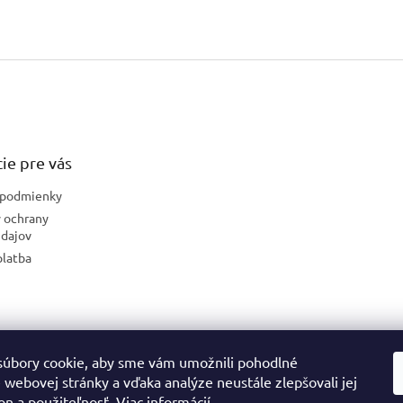
ie pre vás
podmienky
 ochrany
dajov
platba
úbory cookie, aby sme vám umožnili pohodlné
České stránky
 webovej stránky a vďaka analýze neustále zlepšovali jej
on a použiteľnosť.
Viac informácií