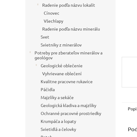
Radenie podľa názvu lokalít
Cínovec
Všechlapy
Radenie podľa názvu minerálu
Svet
Svietniky z minerálov
Potreby pre zberateľov minerálov a
geológov
Geologické oblečenie
Vyhrievane oblečení
Kvalitne pracovne rukavice
Páčidla
Majzlíky a sekáče
Geologická kladiva a majzlíky
Popi
Ochranné pracovné prostriedky
Krumpáča a lopaty
Pod
Svietidlá a čelovky