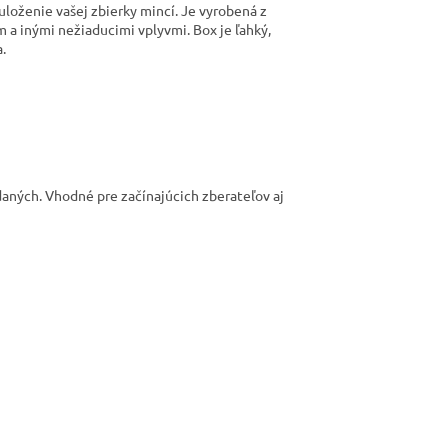
loženie vašej zbierky mincí. Je vyrobená z
 a inými nežiaducimi vplyvmi. Box je ľahký,
.
aných. Vhodné pre začínajúcich zberateľov aj