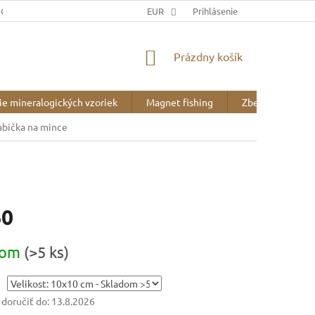
JOV
DOPRAVA A PLATBA
EUR
BLOG
Prihlásenie
O NÁS
NÁKUPNÝ
Prázdny košík
KOŠÍK
ie mineralogických vzoriek
Magnet fishing
Zberateľské pot
abička na mince
60
ová
dom
(>5 ks)
oručiť do:
13.8.2026