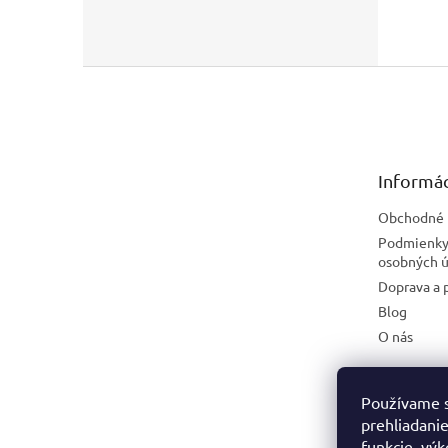
Z
á
p
ä
t
Informác
i
e
Obchodné 
Podmienky
osobných ú
Doprava a 
Blog
O nás
Používame s
prehliadanie
funkcie, výk