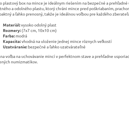
o plastový box na mince je ideálnym riešením na bezpečné a prehľadné u
itného a odolného plastu, ktorý chráni mince pred poškriabaním, prachom
aktný a ľahko prenosný, takže je ideálnou voľbou pre každého zberateľa
Materiál:
vysoko odolný plast
Rozmery:
(7x7 cm, 10x10 cm)
Farba:
modrá
Kapacita:
vhodná na uloženie jednej mince rôznych veľkostí
Uzatváranie:
bezpečné a ľahko uzatvárateľné
lna voľba na uchovávanie mincí v perfektnom stave a prehľadne usporiad
ených numizmatikov.