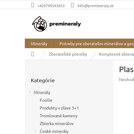
Prejsť
+420799543653
info@premineraly.sk
na
obsah
Minerály
Potreby pre zberateľov minerálov a ge
Domov
Zberateľské potreby
Komplexné zbiera
B
Plas
o
Preskočiť
č
Prieme
Neohod
Kategórie
kategórie
n
hodnot
ý
produkt
Minerály
p
je
Fosilie
a
0,0
z
Produkty v zľave 3+1
n
5
e
Tromlované kameny
hviezdič
l
Zbierka minerálov
České minerály