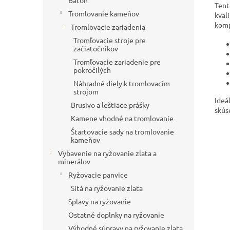
Batoh
Tent
Tromlovanie kameňov
kval
komp
Tromlovacie zariadenia
Tromľovacie stroje pre
začiatočníkov
Tromľovacie zariadenie pre
pokročilých
Náhradné diely k tromlovacím
strojom
Ideá
Brusivo a leštiace prášky
skús
Kamene vhodné na tromlovanie
Štartovacie sady na tromlovanie
kameňov
Vybavenie na ryžovanie zlata a
minerálov
Ryžovacie panvice
Sitá na ryžovanie zlata
Splavy na ryžovanie
Ostatné doplnky na ryžovanie
Výhodné súpravy na ryžovanie zlata