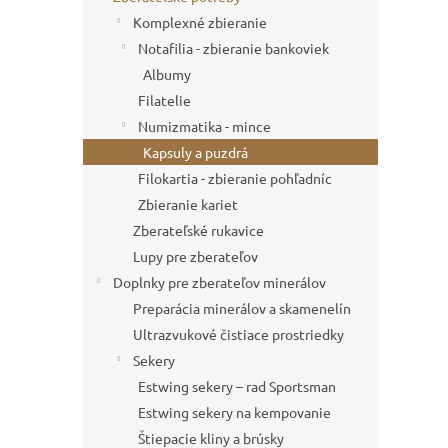
Komplexné zbieranie
Notafilia - zbieranie bankoviek
Albumy
Filatelie
Numizmatika - mince
Kapsuly a puzdrá
Filokartia - zbieranie pohľadníc
Zbieranie kariet
Zberateľské rukavice
Lupy pre zberateľov
Doplnky pre zberateľov minerálov
Preparácia minerálov a skamenelín
Ultrazvukové čistiace prostriedky
Sekery
Estwing sekery – rad Sportsman
Estwing sekery na kempovanie
Štiepacie kliny a brúsky