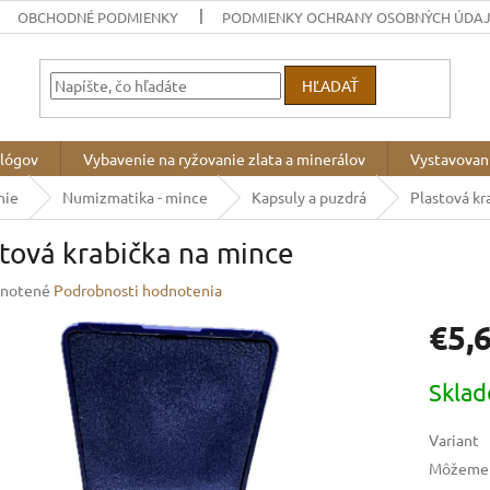
OBCHODNÉ PODMIENKY
PODMIENKY OCHRANY OSOBNÝCH ÚDA
HĽADAŤ
ológov
Vybavenie na ryžovanie zlata a minerálov
Vystavovan
nie
Numizmatika - mince
Kapsuly a puzdrá
Plastová kr
tová krabička na mince
rné
notené
Podrobnosti hodnotenia
enie
€5,
u
Jednotk
Skla
cena:
iek.
Variant
Môžeme d