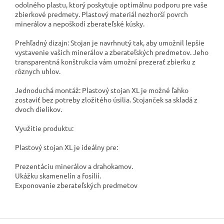
odolného plastu, ktorý poskytuje optimálnu podporu pre vaše
zbierkové predmety. Plastový materiál nezhorší povrch
minerálov a nepoškodí zberateľské kúsky.
Prehľadný dizajn: Stojan je navrhnutý tak, aby umožnil lepšie
vystavenie vašich minerálov a zberateľských predmetov. Jeho
transparentná konštrukcia vám umožní prezerať zbierku z
rôznych uhlov.
Jednoduchá montáž: Plastový stojan XL je možné ľahko
zostaviť bez potreby zložitého úsilia. Stojanček sa skladá z
dvoch dielikov.
Využitie produktu:
Plastový stojan XL je ideálny pre:
Prezentáciu minerálov a drahokamov.
Ukážku skamenelín a fosílií.
Exponovanie zberateľských predmetov
Z