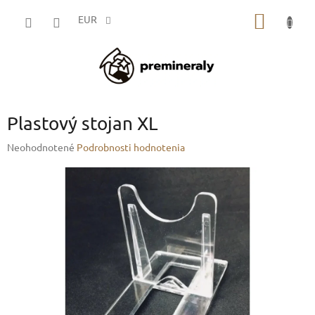
Prejsť
NÁKU
na
EUR
obsah
KOŠÍK
Plastový stojan XL
Priemerné
Neohodnotené
Podrobnosti hodnotenia
hodnotenie
produktu
je
0,0
z
5
hviezdičiek.