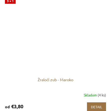
3 + 1
Žraločí zub - Maroko
Skladom
(4 ks)
€3,80
od
DETAIL