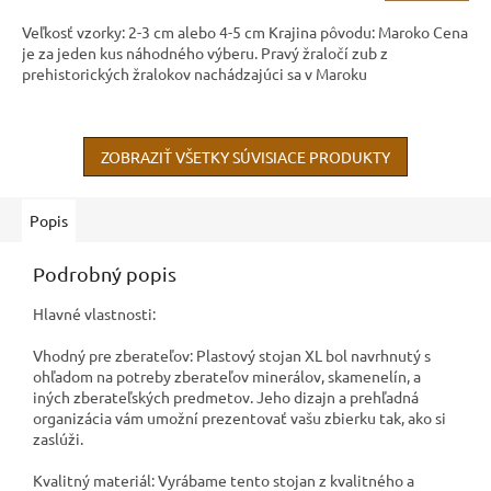
Veľkosť vzorky: 2-3 cm alebo 4-5 cm Krajina pôvodu: Maroko Cena
je za jeden kus náhodného výberu. Pravý žraločí zub z
prehistorických žralokov nachádzajúci sa v Maroku
ZOBRAZIŤ VŠETKY SÚVISIACE PRODUKTY
Popis
Podrobný popis
Hlavné vlastnosti:
Vhodný pre zberateľov: Plastový stojan XL bol navrhnutý s
ohľadom na potreby zberateľov minerálov, skamenelín, a
iných zberateľských predmetov. Jeho dizajn a prehľadná
organizácia vám umožní prezentovať vašu zbierku tak, ako si
zaslúži.
Kvalitný materiál: Vyrábame tento stojan z kvalitného a