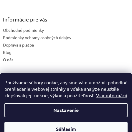
á
p
ä
Informácie pre vás
t
Obchodné podmienky
i
e
Podmienky ochrany osobných údajov
Doprava a platba
Blog
O nás
Používame súbory cookie, aby sme vám umožnili pohodlné
České stránky
prehliadanie webovej stránky a vďaka analýze neustále
zlepšovali jej funkcie, výkon a použiteľnosť.
Viac informácií
Nastavenie
Vytvoril Shoptet
Súhlasím
Copyright 2026
Premineraly.sk
. Všetky práva vyhradené.