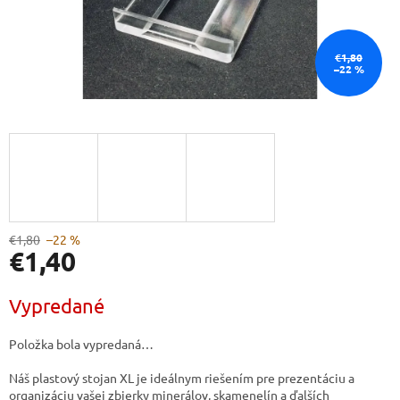
€1,80
–22 %
€1,80
–22 %
€1,40
Jednotková
Vypredané
cena:
Položka bola vypredaná…
Náš plastový stojan XL je ideálnym riešením pre prezentáciu a
organizáciu vašej zbierky minerálov, skamenelín a ďalších