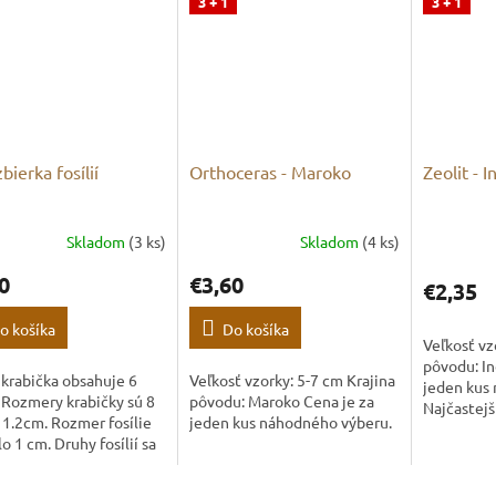
3 + 1
3 + 1
bierka fosílií
Orthoceras - Maroko
Zeolit - I
Skladom
(3 ks)
Skladom
(4 ks)
0
€3,60
€2,35
o košíka
Do košíka
Veľkosť vz
pôvodu: In
krabička obsahuje 6
Veľkosť vzorky: 5-7 cm Krajina
jeden kus
í. Rozmery krabičky sú 8
pôvodu: Maroko Cena je za
Najčastejš
x 1.2cm. Rozmer fosílie
jeden kus náhodného výberu.
apofylit, s
lo 1 cm. Druhy fosílií sa
thomsonit
adrobno líšiť oproti
kremeň...
m.