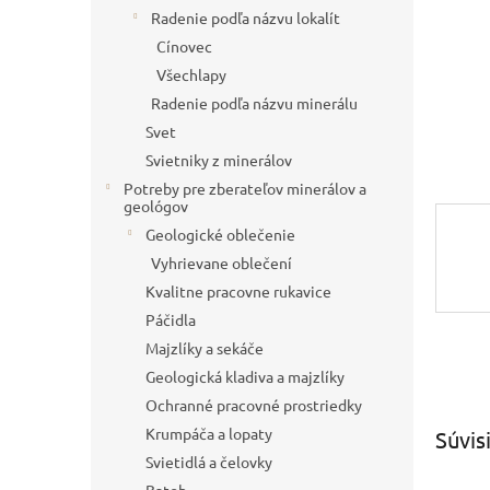
Radenie podľa názvu lokalít
Cínovec
Všechlapy
Radenie podľa názvu minerálu
Svet
Svietniky z minerálov
Potreby pre zberateľov minerálov a
geológov
Geologické oblečenie
Vyhrievane oblečení
Kvalitne pracovne rukavice
Páčidla
Majzlíky a sekáče
Geologická kladiva a majzlíky
Ochranné pracovné prostriedky
Krumpáča a lopaty
Súvis
Svietidlá a čelovky