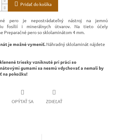
Pridať do košíka
čné pero je nepostrádateľný nástroj na jemnú
ciu fosílií i minerálnych útvarov. Na tieto účely
 Preparačné pero so sklolaminátom 4 mm.
nát je možné vymeniť.
Náhradný sklolaminát nájdete
klenené triesky vzniknuté pri práci so
inátovými gumami sa nesmú vdychovať a nemali by
ť na pokožku!
OPÝTAŤ SA
ZDIEĽAŤ