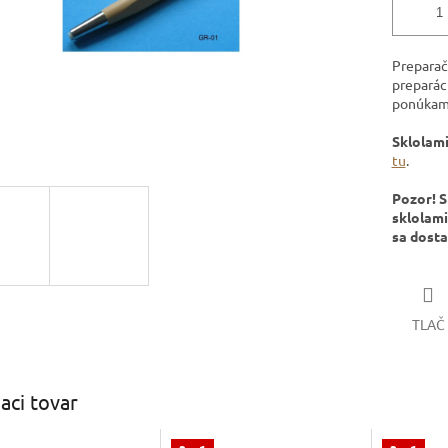
Prepara
prepará
ponúkame
Sklolami
tu
.
Pozor! S
sklolam
sa dosta
TLAČ
iaci tovar