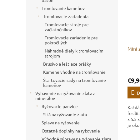
Batoh
Tromlovanie kameňov
Tromlovacie zariadenia
Tromľovacie stroje pre
začiatočníkov
Tromľovacie zariadenie pre
pokročilých
Mini z
Náhradné diely k tromlovacím
strojom
Brusivo a leštiace prášky
Kamene vhodné na tromlovanie
€9,9
Štartovacie sady na tromlovanie
kameňov
D
Vybavenie na ryžovanie zlata a
minerálov
Ryžovacie panvice
Každá 
fosíli
Sitá na ryžovanie zlata
x 5.5 
Splavy na ryžovanie
je oko
Ostatné doplnky na ryžovanie
môžu n
fotká
Výhodné súpravy na ryžovanie zlata