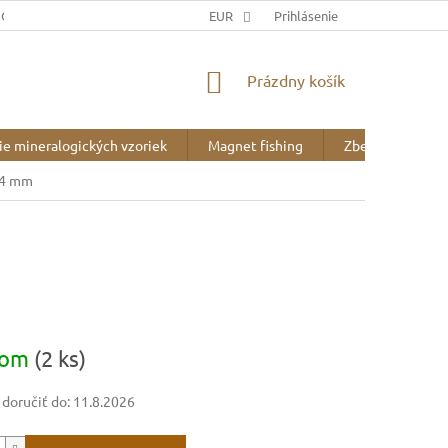
JOV
DOPRAVA A PLATBA
EUR
BLOG
Prihlásenie
O NÁS
NÁKUPNÝ
Prázdny košík
KOŠÍK
ie mineralogických vzoriek
Magnet fishing
Zberateľské pot
 4 mm
ová
dom
(2 ks)
oručiť do:
11.8.2026