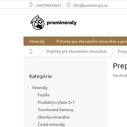
Prejsť
+420799543653
info@premineraly.sk
na
obsah
Minerály
Potreby pre zberateľov minerálov a ge
Domov
Doplnky pre zberateľov minerálov
Prep
B
Pre
o
Preskočiť
č
Prieme
Neohod
Kategórie
kategórie
n
hodnot
ý
produkt
Minerály
p
je
Fosilie
a
0,0
z
Produkty v zľave 3+1
n
5
e
Tromlované kameny
hviezdič
l
Zbierka minerálov
České minerály