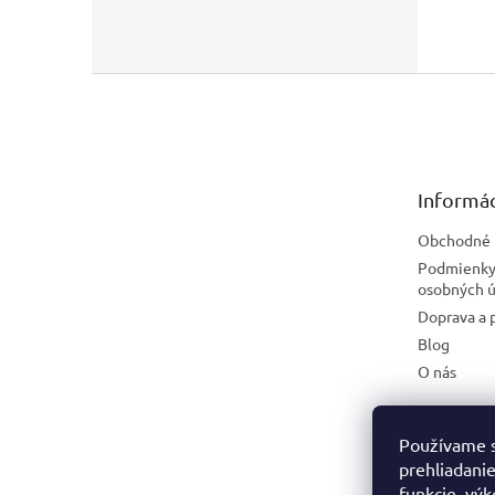
Z
á
p
ä
t
Informác
i
e
Obchodné 
Podmienky
osobných ú
Doprava a 
Blog
O nás
Používame s
prehliadanie
funkcie, výk