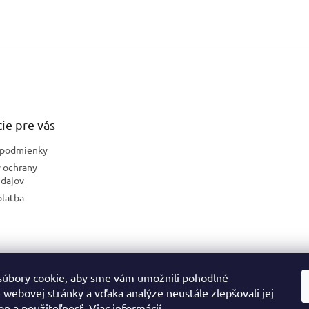
ie pre vás
podmienky
 ochrany
dajov
platba
úbory cookie, aby sme vám umožnili pohodlné
České stránky
 webovej stránky a vďaka analýze neustále zlepšovali jej
on a použiteľnosť.
Viac informácií