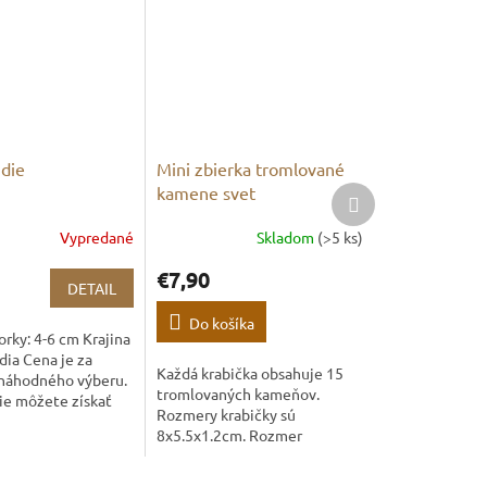
ndie
Mini zbierka tromlované
kamene svet
Ďalší
produkt
Vypredané
Skladom
(>5 ks)
€7,90
DETAIL
Do košíka
orky: 4-6 cm Krajina
dia Cena je za
Každá krabička obsahuje 15
 náhodného výberu.
tromlovaných kameňov.
ie môžete získať
Rozmery krabičky sú
tilbit, heulandit a
8x5.5x1.2cm. Rozmer
. Menej často
minerálu je okolo 1 cm. Druhy
tromlov sa môžu nadrobno