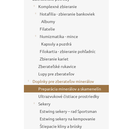
Komplexné zbieranie
Notafilia - zbieranie bankoviek
Albumy
Filatelie
Numizmatika - mince
Kapsuly a puzdrá
Filokartia - zbieranie pohľadníc
Zbieranie kariet
Zberateľské rukavice
Lupy pre zberateľov
Doplnky pre zberateľov minerálov
Preparácia minerálov a skamenelín
Ultrazvukové čistiace prostriedky
Sekery
Estwing sekery – rad Sportsman
Estwing sekery na kempovanie
Štiepacie kliny a brúsky