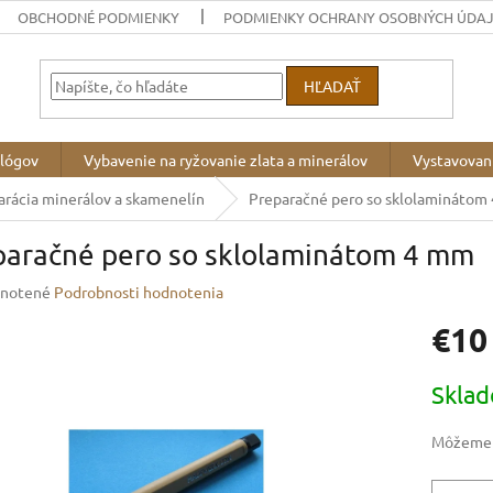
OBCHODNÉ PODMIENKY
PODMIENKY OCHRANY OSOBNÝCH ÚDA
HĽADAŤ
ológov
Vybavenie na ryžovanie zlata a minerálov
Vystavovan
arácia minerálov a skamenelín
Preparačné pero so sklolaminátom
paračné pero so sklolaminátom 4 mm
rné
notené
Podrobnosti hodnotenia
enie
€10
u
Jednotk
Skla
cena:
iek.
Môžeme d