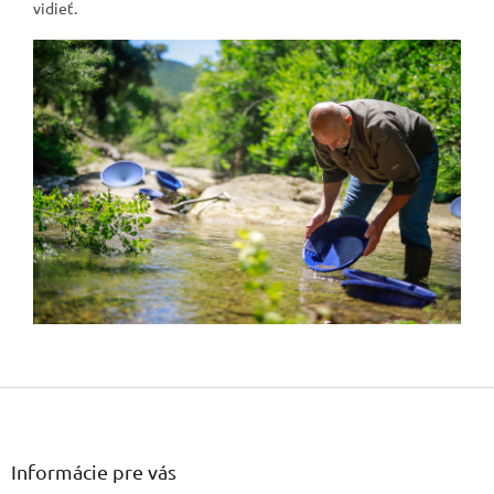
vidieť.
Z
á
p
ä
Informácie pre vás