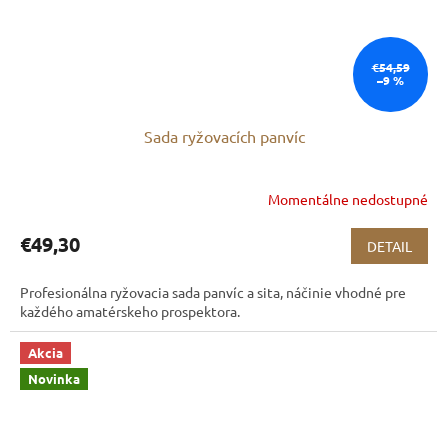
€54,59
–9 %
Sada ryžovacích panvíc
Momentálne nedostupné
€49,30
DETAIL
Profesionálna ryžovacia sada panvíc a sita, náčinie vhodné pre
každého amatérskeho prospektora.
Akcia
Novinka