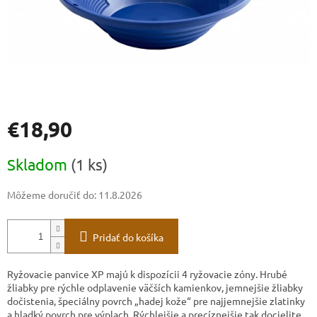
€18,90
Jednotková
Skladom
(1 ks)
cena:
Môžeme doručiť do:
11.8.2026
Pridať do košíka
Ryžovacie panvice XP majú k dispozícii 4 ryžovacie zóny. Hrubé
žliabky pre rýchle odplavenie väčších kamienkov, jemnejšie žliabky
dočistenia, špeciálny povrch „hadej kože“ pre najjemnejšie zlatinky
a hladký povrch pre výplach. Rýchlejšie a precíznejšie tak docielite