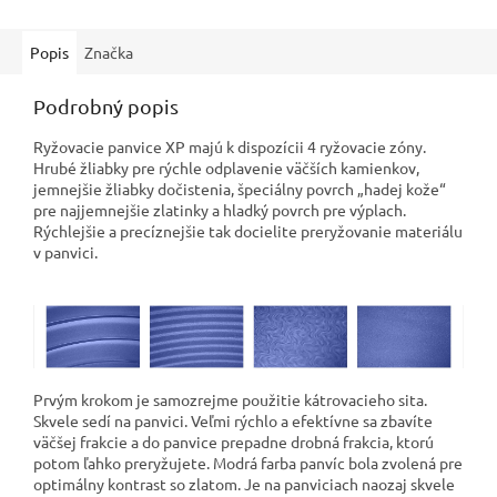
Popis
Značka
Podrobný popis
Ryžovacie panvice XP majú k dispozícii 4 ryžovacie zóny.
Hrubé žliabky pre rýchle odplavenie väčších kamienkov,
jemnejšie žliabky dočistenia, špeciálny povrch „hadej kože“
pre najjemnejšie zlatinky a hladký povrch pre výplach.
Rýchlejšie a precíznejšie tak docielite preryžovanie materiálu
v panvici.
Prvým krokom je samozrejme použitie kátrovacieho sita.
Skvele sedí na panvici. Veľmi rýchlo a efektívne sa zbavíte
väčšej frakcie a do panvice prepadne drobná frakcia, ktorú
potom ľahko preryžujete. Modrá farba panvíc bola zvolená pre
optimálny kontrast so zlatom. Je na panviciach naozaj skvele