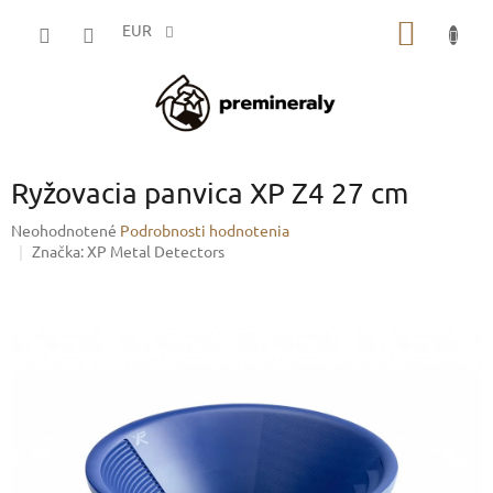
Prejsť
NÁKU
na
EUR
obsah
KOŠÍK
Ryžovacia panvica XP Z4 27 cm
Priemerné
Neohodnotené
Podrobnosti hodnotenia
hodnotenie
Značka:
XP Metal Detectors
produktu
je
0,0
z
5
hviezdičiek.