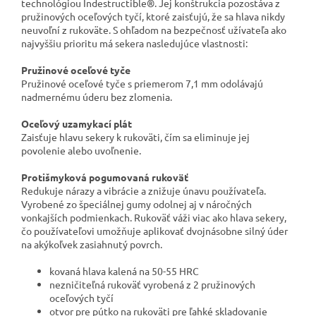
technológiou Indestructible®. Jej konštrukcia pozostáva z
pružinových oceľových tyčí, ktoré zaisťujú, že sa hlava nikdy
neuvoľní z rukoväte. S ohľadom na bezpečnosť užívateľa ako
najvyššiu prioritu má sekera nasledujúce vlastnosti:
Pružinové oceľové tyče
Pružinové oceľové tyče s priemerom 7,1 mm odolávajú
nadmernému úderu bez zlomenia.
Oceľový uzamykací plát
Zaisťuje hlavu sekery k rukoväti, čím sa eliminuje jej
povolenie alebo uvoľnenie.
Protišmyková pogumovaná rukoväť
Redukuje nárazy a vibrácie a znižuje únavu používateľa.
Vyrobené zo špeciálnej gumy odolnej aj v náročných
vonkajších podmienkach. Rukoväť váži viac ako hlava sekery,
čo používateľovi umožňuje aplikovať dvojnásobne silný úder
na akýkoľvek zasiahnutý povrch.
kovaná hlava kalená na 50-55 HRC
nezničiteľná rukoväť vyrobená z 2 pružinových
oceľových tyčí
otvor pre pútko na rukoväti pre ľahké skladovanie