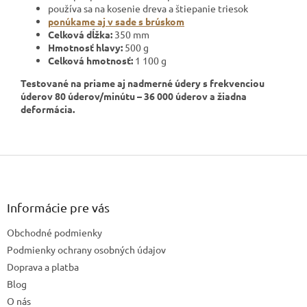
používa sa na kosenie dreva a štiepanie triesok
ponúkame aj v sade s brúskom
Celková dĺžka:
350 mm
Hmotnosť hlavy:
500 g
Celková hmotnosť:
1 100 g
Testované na priame aj nadmerné údery s frekvenciou
úderov 80 úderov/minútu – 36 000 úderov a žiadna
deformácia.
Z
á
p
ä
Informácie pre vás
t
Obchodné podmienky
i
e
Podmienky ochrany osobných údajov
Doprava a platba
Blog
O nás