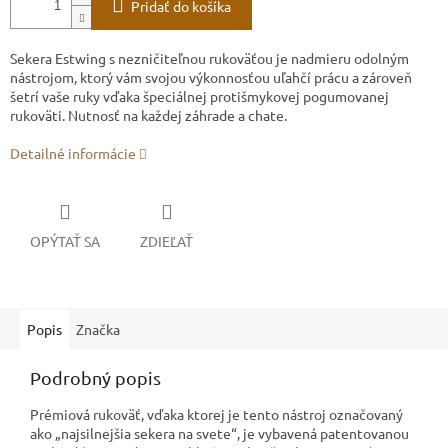
Pridať do košíka
Sekera Estwing s nezničiteľnou rukoväťou je nadmieru odolným
nástrojom, ktorý vám svojou výkonnosťou uľahčí prácu a zároveň
šetrí vaše ruky vďaka špeciálnej protišmykovej pogumovanej
rukoväti. Nutnosť na každej záhrade a chate.
Detailné informácie
OPÝTAŤ SA
ZDIEĽAŤ
Popis
Značka
Podrobný popis
Prémiová rukoväť, vďaka ktorej je tento nástroj označovaný
ako „najsilnejšia sekera na svete“, je vybavená patentovanou