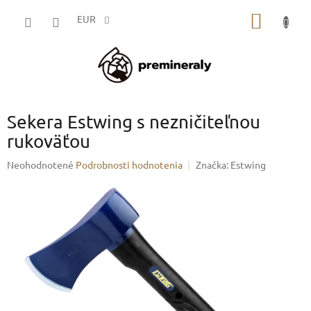
Prejsť
NÁKU
na
EUR
obsah
KOŠÍK
Sekera Estwing s nezničiteľnou
rukoväťou
Priemerné
Neohodnotené
Podrobnosti hodnotenia
Značka:
Estwing
hodnotenie
produktu
je
0,0
z
5
hviezdičiek.