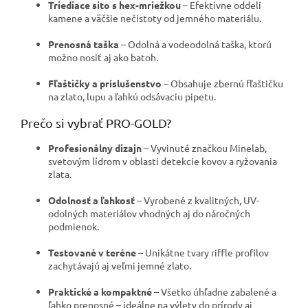
Triediace sito s hex-mriežkou
– Efektívne oddelí
kamene a väčšie nečistoty od jemného materiálu.
Prenosná taška
– Odolná a vodeodolná taška, ktorú
možno nosiť aj ako batoh.
Fľaštičky a príslušenstvo
– Obsahuje zbernú fľaštičku
na zlato, lupu a ľahkú odsávaciu pipetu.
Prečo si vybrať PRO-GOLD?
Profesionálny dizajn
– Vyvinuté značkou Minelab,
svetovým lídrom v oblasti detekcie kovov a ryžovania
zlata.
Odolnosť a ľahkosť
– Vyrobené z kvalitných, UV-
odolných materiálov vhodných aj do náročných
podmienok.
Testované v teréne
– Unikátne tvary riffle profilov
zachytávajú aj veľmi jemné zlato.
Praktické a kompaktné
– Všetko úhľadne zabalené a
ľahko prenosné – ideálne na výlety do prírody aj