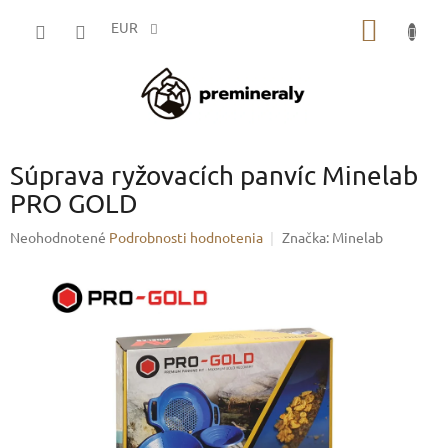
Prejsť
NÁKU
na
EUR
obsah
KOŠÍK
Súprava ryžovacích panvíc Minelab
PRO GOLD
Priemerné
Neohodnotené
Podrobnosti hodnotenia
Značka:
Minelab
hodnotenie
produktu
je
0,0
z
5
hviezdičiek.