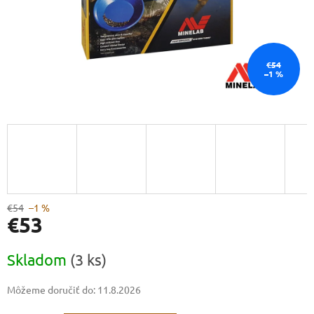
€54
–1 %
€54
–1 %
€53
Jednotková
Skladom
(3 ks)
cena:
Môžeme doručiť do:
11.8.2026