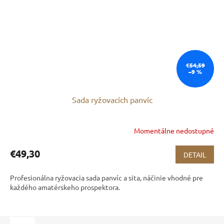
€54,59
–9 %
Sada ryžovacích panvíc
Momentálne nedostupné
€49,30
DETAIL
Profesionálna ryžovacia sada panvíc a sita, náčinie vhodné pre
každého amatérskeho prospektora.