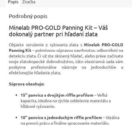
Popis
Značka
Podrobný popis
Minelab PRO-GOLD Panning Kit – Váš
dokonalý partner pri hľadaní zlata
Objavte vzrušenie z ryžovania zlata s
Minelab PRO-GOLD
Panning Kit
– prémiovou súpravou navrhnutou odborníkmi na
detekciu zlata. Či už ste skúsený hľadač, alebo práve začínate
svoje zlatokopecké dobrodružstvo, táto všestranná sada vám
poskytne profesionálne nástroje na jednoduchšie a
efektívnejšie hľadanie zlata.
Súprava obsahuje:
15" panvica s dvojitým riffle profilom
– Veľká
kapacita, ideálna na rýchle oddelenie materiálu a
hĺbkové ryžovanie.
10" panvica s jednoduchým riffle profilom
– Ideálna
na presnú prácu a finálne spracovanie materiálu.