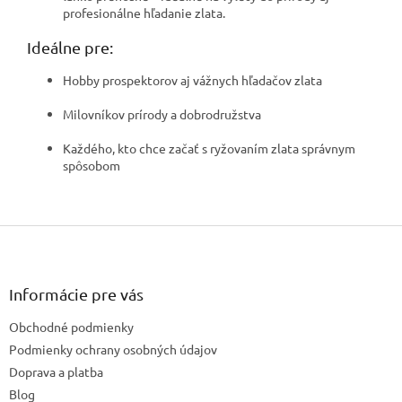
profesionálne hľadanie zlata.
Ideálne pre:
Hobby prospektorov aj vážnych hľadačov zlata
Milovníkov prírody a dobrodružstva
Každého, kto chce začať s ryžovaním zlata správnym
spôsobom
Z
á
p
ä
Informácie pre vás
t
Obchodné podmienky
i
e
Podmienky ochrany osobných údajov
Doprava a platba
Blog