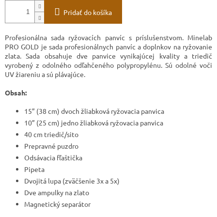
Pridať do košíka
Profesionálna sada ryžovacích panvíc s príslušenstvom. Minelab
PRO GOLD je sada profesionálnych panvíc a doplnkov na ryžovanie
zlata. Sada obsahuje dve panvice vynikajúcej kvality a triedič
vyrobený z odolného odľahčeného polypropylénu. Sú odolné voči
UV žiareniu a sú plávajúce.
Obsah:
15” (38 cm) dvoch žliabková ryžovacia panvica
10” (25 cm) jedno žliabková ryžovacia panvica
40 cm triedič/sito
Prepravné puzdro
Odsávacia fľaštička
Pipeta
Dvojitá lupa (zväčšenie 3x a 5x)
Dve ampulky na zlato
Magnetický separátor