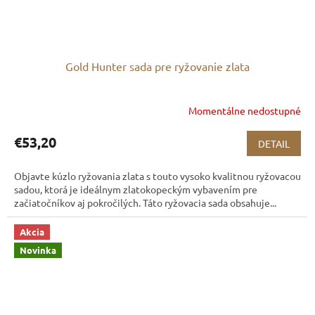
Gold Hunter sada pre ryžovanie zlata
Momentálne nedostupné
€53,20
DETAIL
Objavte kúzlo ryžovania zlata s touto vysoko kvalitnou ryžovacou
sadou, ktorá je ideálnym zlatokopeckým vybavením pre
začiatočníkov aj pokročilých. Táto ryžovacia sada obsahuje...
Akcia
Novinka