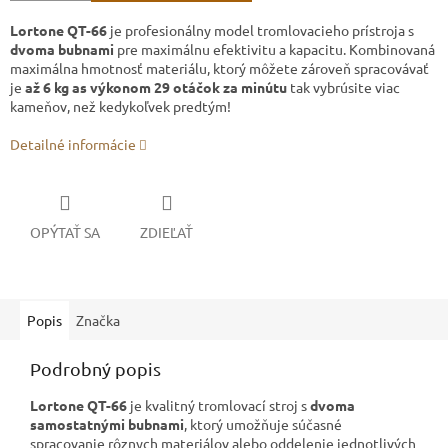
Lortone QT-66
je profesionálny model tromlovacieho prístroja s
dvoma
bubnami
pre maximálnu efektivitu a kapacitu. Kombinovaná
maximálna hmotnosť materiálu, ktorý môžete zároveň spracovávať
je
až 6 kg as výkonom 29 otáčok za minútu
tak vybrúsite viac
kameňov, než kedykoľvek predtým!
Detailné informácie
OPÝTAŤ SA
ZDIEĽAŤ
Popis
Značka
Podrobný popis
Lortone QT-66
je kvalitný tromlovací stroj s
dvoma
samostatnými bubnami
, ktorý umožňuje súčasné
spracovanie rôznych materiálov alebo oddelenie jednotlivých