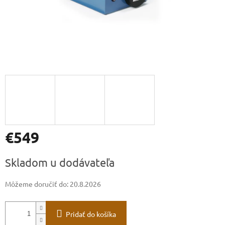
€549
Jednotková
Skladom u dodávateľa
cena:
Môžeme doručiť do:
20.8.2026
Pridať do košíka