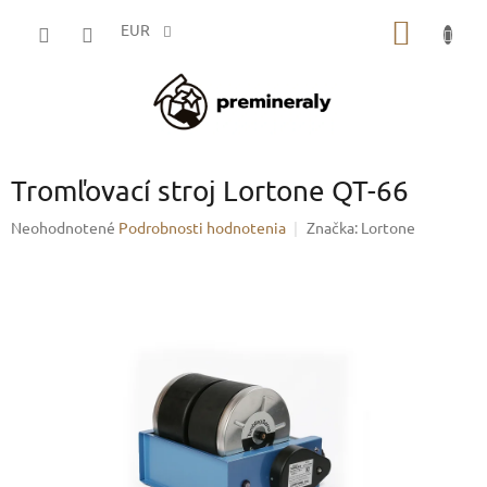
Prejsť
NÁKU
na
EUR
obsah
KOŠÍK
Tromľovací stroj Lortone QT-66
Priemerné
Neohodnotené
Podrobnosti hodnotenia
Značka:
Lortone
hodnotenie
produktu
je
0,0
z
5
hviezdičiek.