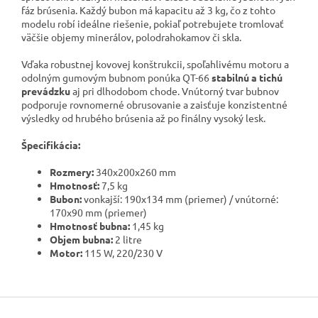
fáz brúsenia. Každý bubon má kapacitu až 3 kg, čo z tohto
modelu robí ideálne riešenie, pokiaľ potrebujete tromlovať
väčšie objemy minerálov, polodrahokamov či skla.
Vďaka robustnej kovovej konštrukcii, spoľahlivému motoru a
odolným gumovým bubnom ponúka QT-66
stabilnú a tichú
prevádzku
aj pri dlhodobom chode. Vnútorný tvar bubnov
podporuje rovnomerné obrusovanie a zaisťuje konzistentné
výsledky od hrubého brúsenia až po finálny vysoký lesk.
Špecifikácia:
Rozmery:
340x200x260 mm
Hmotnosť:
7,5 kg
Bubon:
vonkajší: 190x134 mm (priemer) / vnútorné:
170x90 mm (priemer)
Hmotnosť bubna:
1,45 kg
Objem bubna:
2 litre
Motor:
115 W, 220/230 V
Z