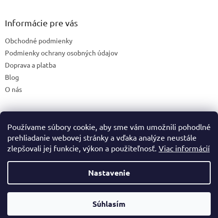
á
p
ä
Informácie pre vás
t
Obchodné podmienky
i
e
Podmienky ochrany osobných údajov
Doprava a platba
Blog
O nás
Používame súbory cookie, aby sme vám umožnili pohodlné
České stránky
prehliadanie webovej stránky a vďaka analýze neustále
zlepšovali jej funkcie, výkon a použiteľnosť.
Viac informácií
Nastavenie
Vytvoril Shoptet
Súhlasím
Copyright 2026
Premineraly.sk
. Všetky práva vyhradené.