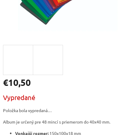
€10,50
Jednotková
Vypredané
cena:
Položka bola vypredaná…
Album je určený pre 48 mincí s priemerom do 40x40 mm.
Vonkajší rozmer:
150x100x18 mm