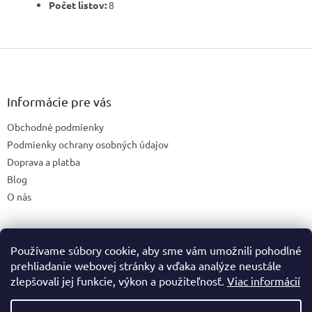
Počet listov:
8
Z
á
p
ä
Informácie pre vás
t
Obchodné podmienky
i
e
Podmienky ochrany osobných údajov
Doprava a platba
Blog
O nás
Používame súbory cookie, aby sme vám umožnili pohodlné
České stránky
prehliadanie webovej stránky a vďaka analýze neustále
zlepšovali jej funkcie, výkon a použiteľnosť.
Viac informácií