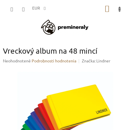
Prejsť
NÁKU
na
EUR
obsah
KOŠÍK
Vreckový album na 48 mincí
Priemerné
Neohodnotené
Podrobnosti hodnotenia
Značka:
Lindner
hodnotenie
produktu
je
0,0
z
5
hviezdičiek.