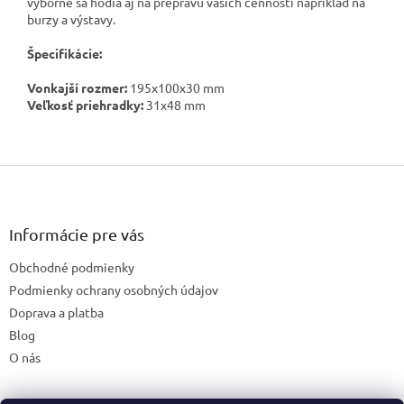
výborne sa hodia aj na prepravu vašich cenností napríklad na
burzy a výstavy.
Špecifikácie:
Vonkajší rozmer:
195x100x30 mm
Veľkosť priehradky:
31x48 mm
Z
á
p
ä
Informácie pre vás
t
Obchodné podmienky
i
e
Podmienky ochrany osobných údajov
Doprava a platba
Blog
O nás