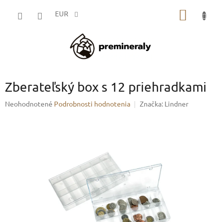
Prejsť
NÁKU
na
EUR
obsah
KOŠÍK
Zberateľský box s 12 priehradkami
Priemerné
Neohodnotené
Podrobnosti hodnotenia
Značka:
Lindner
hodnotenie
produktu
je
0,0
z
5
hviezdičiek.