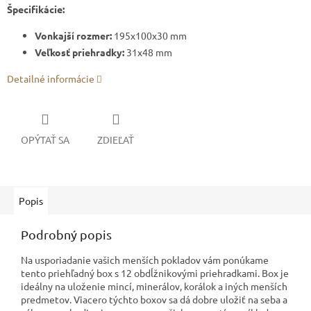
Špecifikácie:
Vonkajší rozmer:
195x100x30 mm
Veľkosť priehradky:
31x48 mm
Detailné informácie
OPÝTAŤ SA
ZDIEĽAŤ
Popis
Podrobný popis
Na usporiadanie vašich menších pokladov vám ponúkame
tento priehľadný box s 12 obdĺžnikovými priehradkami. Box je
ideálny na uloženie mincí, minerálov, korálok a iných menších
predmetov. Viacero týchto boxov sa dá dobre uložiť na seba a