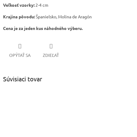
Veľkosť vzorky:
2-4 cm
Krajina pôvodu:
Španielsko, Molina de Aragón
Cena je za jeden kus náhodného výberu.
OPÝTAŤ SA
ZDIEĽAŤ
Súvisiaci tovar