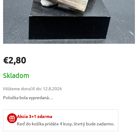
€2,80
Jednotková
Skladom
cena:
Môžeme doručiť do:
12.8.2026
Položka bola vypredaná…
Akcia 3+1 zdarma
Keď do košíka pridáte 4 kusy, štvrtý bude zadarmo.