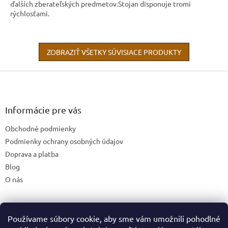
ďalších zberateľských predmetov.Stojan disponuje tromi
rýchlosťami.
ZOBRAZIŤ VŠETKY SÚVISIACE PRODUKTY
Z
á
p
ä
Informácie pre vás
t
Obchodné podmienky
i
e
Podmienky ochrany osobných údajov
Doprava a platba
Blog
O nás
Používame súbory cookie, aby sme vám umožnili pohodlné
České stránky