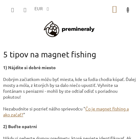
Prejsť
NÁKU
na
EUR
obsah
KOŠÍK
5 tipov na magnet fishing
1) Nájdite si dobré miesto
Dobrým začiatkom môžu byť miesta, kde sa ľudia chodia kúpať. Ďalej
mosty a móla, z ktorých by sa dalo niečo upustiť. Vyhnite sa
fontánam s peniazmi - mohli by ste odtiaľ odísť s poriadnou
pokutou!
Nezabudnite si pozrieť nášho sprievodcu "
Čo je magnet fishing a
ako začať?
"
2) Buďte opatrní
Nikdy si neberte domov predmety, ktoré neviete identifikovať. Ak