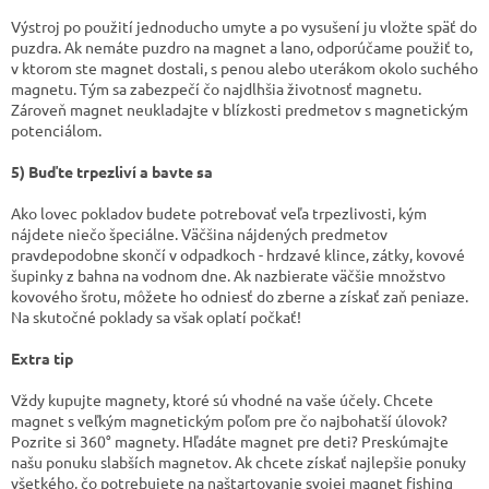
Výstroj po použití jednoducho umyte a po vysušení ju vložte späť do
puzdra. Ak nemáte puzdro na magnet a lano, odporúčame použiť to,
v ktorom ste magnet dostali, s penou alebo uterákom okolo suchého
magnetu. Tým sa zabezpečí čo najdlhšia životnosť magnetu.
Zároveň magnet neukladajte v blízkosti predmetov s magnetickým
potenciálom.
5) Buďte trpezliví a bavte sa
Ako lovec pokladov budete potrebovať veľa trpezlivosti, kým
nájdete niečo špeciálne. Väčšina nájdených predmetov
pravdepodobne skončí v odpadkoch - hrdzavé klince, zátky, kovové
šupinky z bahna na vodnom dne. Ak nazbierate väčšie množstvo
kovového šrotu, môžete ho odniesť do zberne a získať zaň peniaze.
Na skutočné poklady sa však oplatí počkať!
Extra tip
Vždy kupujte magnety, ktoré sú vhodné na vaše účely. Chcete
magnet s veľkým magnetickým poľom pre čo najbohatší úlovok?
Pozrite si 360° magnety. Hľadáte magnet pre deti? Preskúmajte
našu ponuku slabších magnetov. Ak chcete získať najlepšie ponuky
všetkého, čo potrebujete na naštartovanie svojej magnet fishing