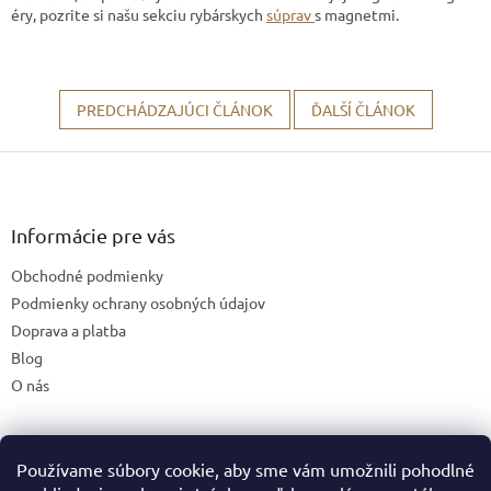
éry, pozrite si našu sekciu rybárskych
súprav
s magnetmi.
PREDCHÁDZAJÚCI ČLÁNOK
ĎALŠÍ ČLÁNOK
Z
á
p
ä
Informácie pre vás
t
Obchodné podmienky
i
e
Podmienky ochrany osobných údajov
Doprava a platba
Blog
O nás
Používame súbory cookie, aby sme vám umožnili pohodlné
České stránky