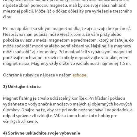
nájdete zbraň pomocou magnetu, mali by ste svoj nález nahlásiť
miestnej polícii. Môže ísť o dôkaz dôležitý pre vyriešenie trestného
činu.
Pri manipulácii so silnými magnetmi dbajte aj na svoju bezpečnosť.
Nesprávna manipulácia môže viesť k tomu, že vám prsty alebo
pokožka uviaznu medzi magnetom a predmetom, ktorý priťahuje, čo
môže spôsobiť modriny alebo pomliaždeniny. Najsilnejšie magnety
môžu spôsobiť aj zlomeniny. Pri manipulácii s rybárskymi magnetmi
používajte ochranné rukavice a nikdy nepoužívajte viac ako jeden
magnet naraz. Magnety vždy držte vo vzdialenosti najmenej 1,5 m.
Ochranné rukavice nájdete v našom
eshope
.
3) Udržujte čistotu
Magnet fishing je trvalo udržateľný koníček. Pri hľadaní pokladu
vytiahnete z vody značné množstvo malých aj objemných kovových
úlomkov. Dbajte na to, aby ste pri vode nezanechávali neporiadok, a
odpad správne zlikvidujte. Vďaka tomu bude toto hobby pre
všetkých zábavné.
4) Správne uskladnite svoje vybavenie