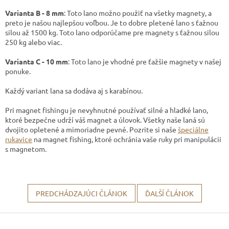
Varianta B - 8 mm
: Toto lano možno použiť na všetky magnety, a
preto je našou najlepšou voľbou. Je to dobre pletené lano s ťažnou
silou až 1500 kg. Toto lano odporúčame pre magnety s ťažnou silou
250 kg alebo viac.
Varianta C - 10 mm
: Toto lano je vhodné pre ťažšie magnety v našej
ponuke.
Každý variant lana sa dodáva aj s karabínou.
Pri magnet fishingu je nevyhnutné používať silné a hladké lano,
ktoré bezpečne udrží váš magnet a úlovok. Všetky naše laná sú
dvojito opletené a mimoriadne pevné. Pozrite si naše
špeciálne
rukavice
na magnet fishing, ktoré ochránia vaše ruky pri manipulácii
s magnetom.
PREDCHÁDZAJÚCI ČLÁNOK
ĎALŠÍ ČLÁNOK
Z
á