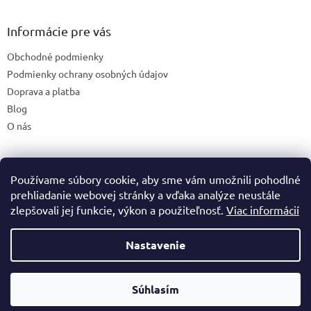
p
ä
Informácie pre vás
t
Obchodné podmienky
i
e
Podmienky ochrany osobných údajov
Doprava a platba
Blog
O nás
Používame súbory cookie, aby sme vám umožnili pohodlné
České stránky
prehliadanie webovej stránky a vďaka analýze neustále
zlepšovali jej funkcie, výkon a použiteľnosť.
Viac informácií
Nastavenie
Vytvoril Shoptet
Súhlasím
Copyright 2026
Premineraly.sk
. Všetky práva vyhradené.