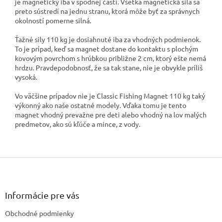
je magnetický iba v spodnej časti. Všetka magnetická sila sa
preto sústredí na jednu stranu, ktorá môže byť za správnych
okolností pomerne silná.
Ťažné sily 110 kg je dosiahnuté iba za vhodných podmienok.
To je prípad, keď sa magnet dostane do kontaktu s plochým
kovovým povrchom s hrúbkou približne 2 cm, ktorý ešte nemá
hrdzu. Pravdepodobnosť, že sa tak stane, nie je obvykle príliš
vysoká.
Vo väčšine prípadov nie je Classic Fishing Magnet 110 kg taký
výkonný ako naše ostatné modely. Vďaka tomu je tento
magnet vhodný prevažne pre deti alebo vhodný na lov malých
predmetov, ako sú kľúče a mince, z vody.
Z
á
p
ä
Informácie pre vás
t
Obchodné podmienky
i