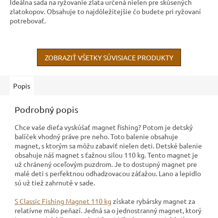
Ideálna sada na ryžovanie zlata určená nielen pre skúsených
zlatokopov. Obsahuje to najdôležitejšie čo budete pri ryžovaní
potrebovať.
ZOBRAZIŤ VŠETKY SÚVISIACE PRODUKTY
Popis
Podrobný popis
Chce vaše dieťa vyskúšať magnet fishing? Potom je detský
balíček vhodný práve pre neho. Toto balenie obsahuje
magnet, s ktorým sa môžu zabaviť nielen deti. Detské balenie
obsahuje náš magnet s ťažnou silou 110 kg. Tento magnet je
už chránený oceľovým puzdrom. Je to dostupný magnet pre
malé deti s perfektnou odhadzovacou záťažou. Lano a lepidlo
sú už tiež zahrnuté v sade.
S Classic Fishing Magnet 110 kg
získate rybársky magnet za
relatívne málo peňazí. Jedná sa o jednostranný magnet, ktorý