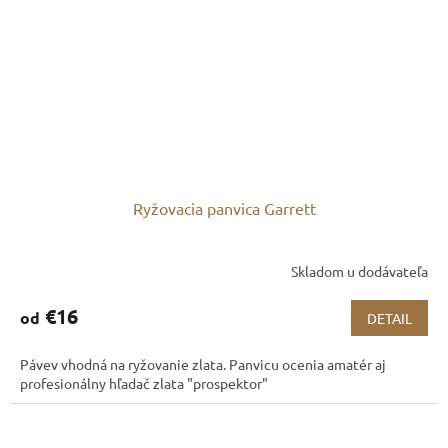
Ryžovacia panvica Garrett
Skladom u dodávateľa
€16
od
DETAIL
Pávev vhodná na ryžovanie zlata. Panvicu ocenia amatér aj
profesionálny hľadač zlata "prospektor"