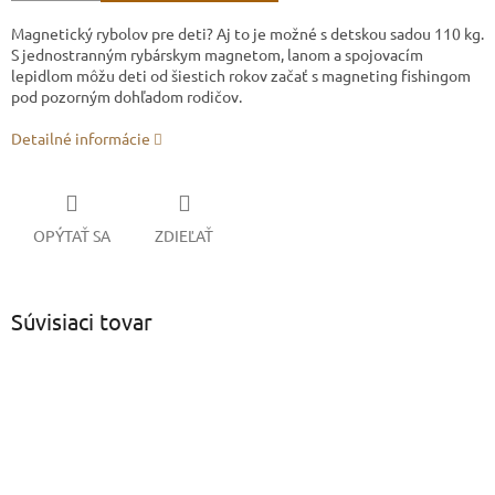
Magnetický rybolov pre deti? Aj to je možné s detskou sadou 110 kg.
S jednostranným rybárskym magnetom, lanom a spojovacím
lepidlom môžu deti od šiestich rokov začať s magneting fishingom
pod pozorným dohľadom rodičov.
Detailné informácie
OPÝTAŤ SA
ZDIEĽAŤ
Súvisiaci tovar