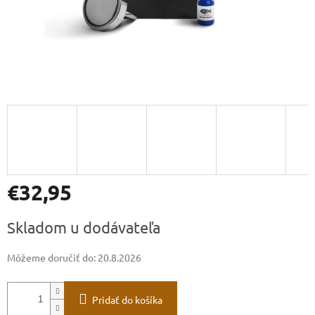
€32,95
Jednotková
Skladom u dodávateľa
cena:
Môžeme doručiť do:
20.8.2026
Pridať do košíka