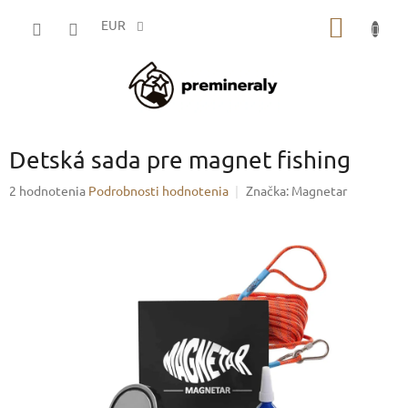
Prejsť
NÁKU
na
EUR
obsah
KOŠÍK
Detská sada pre magnet fishing
Priemerné
2 hodnotenia
Podrobnosti hodnotenia
Značka:
Magnetar
hodnotenie
produktu
je
5,0
z
5
hviezdičiek.