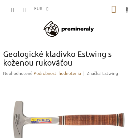
Prejsť
NÁKU
na
EUR
obsah
KOŠÍK
Geologické kladivko Estwing s
koženou rukoväťou
Priemerné
Neohodnotené
Podrobnosti hodnotenia
Značka:
Estwing
hodnotenie
produktu
je
0,0
z
5
hviezdičiek.