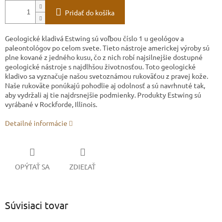
Pridať do košíka
Geologické kladivá Estwing sú voľbou číslo 1 u geológov a
paleontológov po celom svete. Tieto nástroje americkej výroby sú
plne kované z jedného kusu, čo z nich robí najsilnejšie dostupné
geologické nástroje s najdlhšou životnosťou. Toto geologické
kladivo sa vyznačuje našou svetoznámou rukoväťou z pravej kože.
Naše rukoväte ponúkajú pohodlie aj odolnosť a sú navrhnuté tak,
aby vydržali aj tie najdrsnejšie podmienky. Produkty Estwing sú
vyrábané v Rockforde, Illinois.
Detailné informácie
OPÝTAŤ SA
ZDIEĽAŤ
Súvisiaci tovar