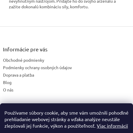
nevyhnutným nástrojom. Pridajte ho do svojho arzenálu a
zažite dokonalú kombináciu sily, komfortu.
Z
á
p
ä
Informácie pre vás
t
Obchodné podmienky
i
e
Podmienky ochrany osobných údajov
Doprava a platba
Blog
O nás
Používame súbory cookie, aby sme vám umožnili pohodlné
České stránky
prehliadanie webovej stránky a vďaka analýze neustále
zlepšovali jej funkcie, výkon a použiteľnosť.
Viac informácií