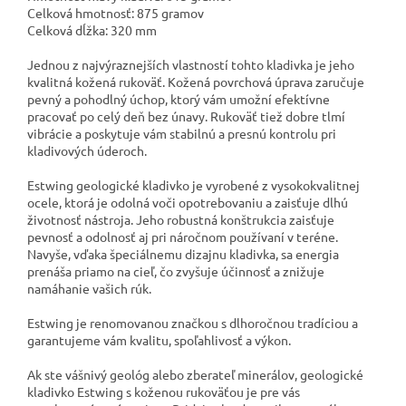
Celková hmotnosť: 875 gramov
Celková dĺžka: 320 mm
Jednou z najvýraznejších vlastností tohto kladivka je jeho
kvalitná kožená rukoväť. Kožená povrchová úprava zaručuje
pevný a pohodlný úchop, ktorý vám umožní efektívne
pracovať po celý deň bez únavy. Rukoväť tiež dobre tlmí
vibrácie a poskytuje vám stabilnú a presnú kontrolu pri
kladivových úderoch.
Estwing geologické kladivko je vyrobené z vysokokvalitnej
ocele, ktorá je odolná voči opotrebovaniu a zaisťuje dlhú
životnosť nástroja. Jeho robustná konštrukcia zaisťuje
pevnosť a odolnosť aj pri náročnom používaní v teréne.
Navyše, vďaka špeciálnemu dizajnu kladivka, sa energia
prenáša priamo na cieľ, čo zvyšuje účinnosť a znižuje
namáhanie vašich rúk.
Estwing je renomovanou značkou s dlhoročnou tradíciou a
garantujeme vám kvalitu, spoľahlivosť a výkon.
Ak ste vášnivý geológ alebo zberateľ minerálov, geologické
kladivko Estwing s koženou rukoväťou je pre vás