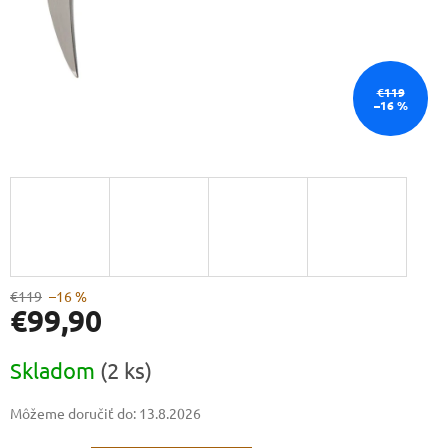
€119
–16 %
€119
–16 %
€99,90
Jednotková
Skladom
(2 ks)
cena:
Môžeme doručiť do:
13.8.2026