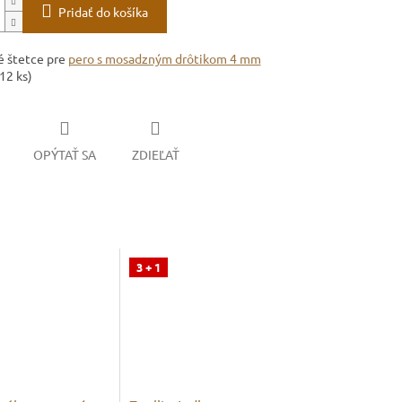
Pridať do košíka
 štetce pre
pero s mosadzným drôtikom 4 mm
12 ks)
OPÝTAŤ SA
ZDIEĽAŤ
3 + 1