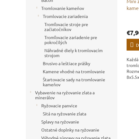
Batoh
Mini 
kame
Tromlovanie kameňov
Tromlovacie zariadenia
Tromľovacie stroje pre
začiatočníkov
€7,9
Tromľovacie zariadenie pre
pokročilých
D
Náhradné diely k tromlovacím
strojom
Každá 
Brusivo a leštiace prášky
troml
Rozme
Kamene vhodné na tromlovanie
8x5.5
Štartovacie sady na tromlovanie
minerá
kameňov
troml
Vybavenie na ryžovanie zlata a
líšiť 
minerálov
Ryžovacie panvice
Sitá na ryžovanie zlata
Splavy na ryžovanie
Ostatné doplnky na ryžovanie
Výhodné súpravy na ryžovanie zlata