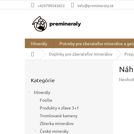
Prejsť
+420799543653
info@premineraly.sk
na
obsah
Minerály
Potreby pre zberateľov minerálov a ge
Domov
Doplnky pre zberateľov minerálov
Prep
B
Náh
o
Preskočiť
č
Prieme
Neohod
Kategórie
kategórie
n
hodnot
ý
produkt
Minerály
p
je
Fosilie
a
0,0
z
Produkty v zľave 3+1
n
5
e
Tromlované kameny
hviezdič
l
Zbierka minerálov
České minerály