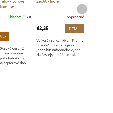
rálov - surové
Zeolit - Indie
 kamene
Ďalší
produkt
Skladom
(3 ks)
Vypredané
€2,35
DETAIL
šíka
Veľkosť vzorky: 4-6 cm Krajina
pôvodu: India Cena je za
30x23x6 cm s 12
jeden kus náhodného výberu.
mi na prírodné
Najčastejšie môžete získať
 polodrahokamy.
apofylit, stilbit, heulandit a
á papierové dno,
thomsonit. Menej často
lisok s
kremeň...
mi 5x5 cm, v
 kamene veľkosti