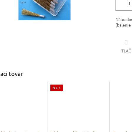
Náhradné
(balenie 
TLAČ
iaci tovar
3 + 1