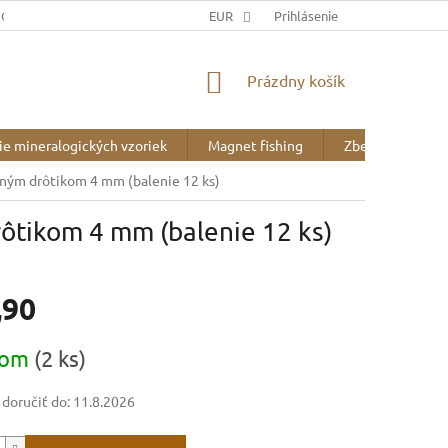
JOV
DOPRAVA A PLATBA
EUR
BLOG
Prihlásenie
O NÁS
NÁKUPNÝ
Prázdny košík
KOŠÍK
ie mineralogických vzoriek
Magnet fishing
Zberateľské pot
ným drôtikom 4 mm (balenie 12 ks)
ôtikom 4 mm (balenie 12 ks)
,90
ová
dom
(2 ks)
oručiť do:
11.8.2026