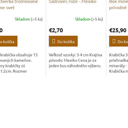
zbierka tromlované
Sádrovec růže - Mexiko
Box mine
ne svet
prírodné
Skladom
(>5 ks)
Skladom
(>5 ks)
0
€2,70
€25,90
o košíka
Do košíka
Do ko
krabička obsahuje 15
Veľkosť vzorky: 3-4 cm Krajina
Krabička 
ovaných kameňov.
pôvodu: Mexiko Cena je za
priehradka
ry krabičky sú
jeden kus náhodného výberu.
minerály -
x1.2cm. Rozmer
Krabička m
lu je okolo 1 cm. Druhy
plastový vý
ov sa môžu nadrobno
priehradka
oproti fotkám.
ktorých sú
cca...