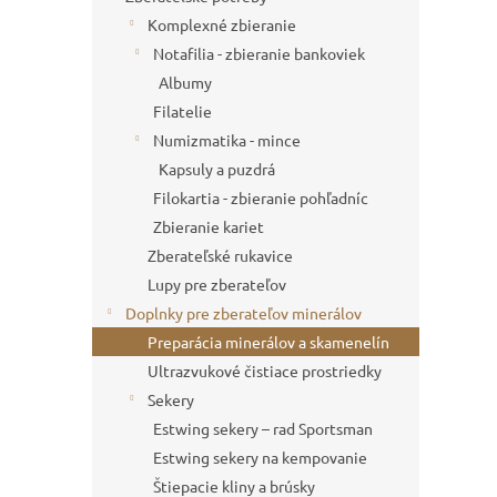
Komplexné zbieranie
Notafilia - zbieranie bankoviek
Albumy
Filatelie
Numizmatika - mince
Kapsuly a puzdrá
Filokartia - zbieranie pohľadníc
Zbieranie kariet
Zberateľské rukavice
Lupy pre zberateľov
Doplnky pre zberateľov minerálov
Preparácia minerálov a skamenelín
Ultrazvukové čistiace prostriedky
Sekery
Estwing sekery – rad Sportsman
Estwing sekery na kempovanie
Štiepacie kliny a brúsky