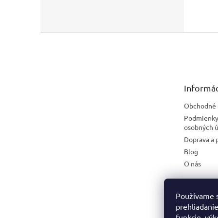
Z
á
p
ä
t
Informác
i
e
Obchodné 
Podmienky
osobných ú
Doprava a 
Blog
O nás
Používame s
prehliadanie
funkcie, výk