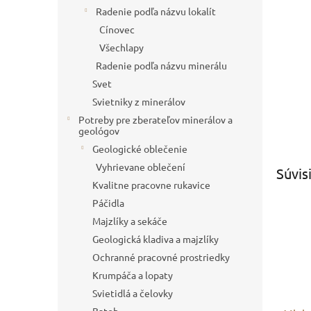
Radenie podľa názvu lokalít
Cínovec
Všechlapy
Radenie podľa názvu minerálu
Svet
Svietniky z minerálov
Potreby pre zberateľov minerálov a
geológov
Geologické oblečenie
Vyhrievane oblečení
Súvis
Kvalitne pracovne rukavice
Páčidla
Majzlíky a sekáče
Geologická kladiva a majzlíky
Ochranné pracovné prostriedky
Krumpáča a lopaty
Svietidlá a čelovky