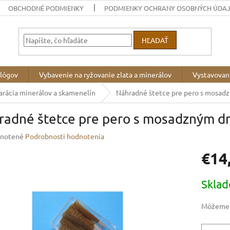
OBCHODNÉ PODMIENKY
PODMIENKY OCHRANY OSOBNÝCH ÚDA
HĽADAŤ
ológov
Vybavenie na ryžovanie zlata a minerálov
Vystavovan
arácia minerálov a skamenelín
Náhradné štetce pre pero s mosadz
radné štetce pre pero s mosadzným dr
rné
notené
Podrobnosti hodnotenia
enie
€14
u
Jednotk
Skla
cena:
iek.
Môžeme d