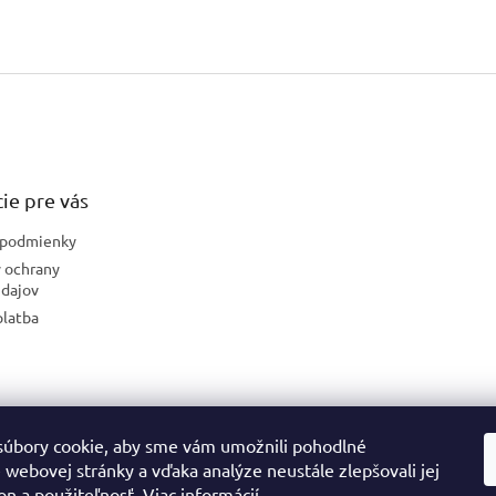
ie pre vás
podmienky
 ochrany
dajov
platba
úbory cookie, aby sme vám umožnili pohodlné
České stránky
 webovej stránky a vďaka analýze neustále zlepšovali jej
on a použiteľnosť.
Viac informácií