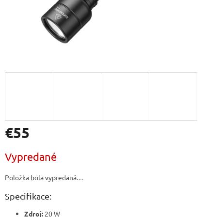
€55
Jednotková
Vypredané
cena:
Položka bola vypredaná…
Specifikace:
Zdroj:
20 W