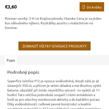
€3,60
Do košíka
Rozmer vzorky: 3-4 cm Krajina pôvodu: Maroko Cena je za jeden
kus náhodného výberu. Kryštáliky azuritu s malachitom na
hornine.
ZOBRAZIŤ VŠETKY SÚVISIACE PRODUKTY
Popis
Podrobný popis
Superfire svítilna Y12 je vysoce voděodolná, dosah záře je až
úžasných 350 m, a přitom je velmi skladná a má dlouhou výdrž
baterie, obzvlášť při módu nejnižšího svícení - to vydrží až 11
hodin! Tato svítilna jednoduše soupeří s těmi armádními a
hodí se pro všechny outdoorové aktivity a do každého počasí.
Díky voděodolnosti, celkové pevné konstrukci a kvalitě
použitých materiálů je Y12 neuvěřitelně versatilní pomůckou,