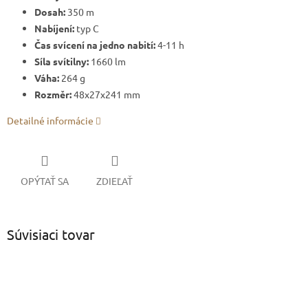
Dosah:
350 m
Nabíjení:
typ C
Čas svícení na jedno nabití:
4-11 h
Síla svítilny:
1660 lm
Váha:
264 g
Rozměr:
48x27x241
mm
Detailné informácie
OPÝTAŤ SA
ZDIEĽAŤ
Súvisiaci tovar