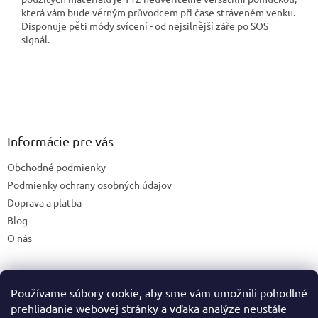
která vám bude věrným průvodcem při čase stráveném venku.
Disponuje pěti módy svícení - od nejsilnější záře po SOS
signál.
Z
á
p
ä
Informácie pre vás
t
Obchodné podmienky
i
e
Podmienky ochrany osobných údajov
Doprava a platba
Blog
O nás
Používame súbory cookie, aby sme vám umožnili pohodlné
České stránky
prehliadanie webovej stránky a vďaka analýze neustále