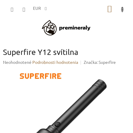
Prejsť
NÁKU
na
EUR
obsah
KOŠÍK
Superfire Y12 svítilna
Priemerné
Neohodnotené
Podrobnosti hodnotenia
Značka:
Superfire
hodnotenie
produktu
je
0,0
z
5
hviezdičiek.