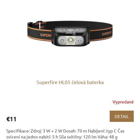
p
s
r
p
o
r
d
o
u
d
k
u
t
k
o
t
v
o
v
Superfire HL05 čelová baterka
Vypredané
DETAIL
€11
Specifikace: Zdroj: 3 W + 2 W Dosah: 70 m Nabíjení: typ C Čas
svícení na jedno nabití: 5 h Síla svítilny: 120 lm Váha: 48 g