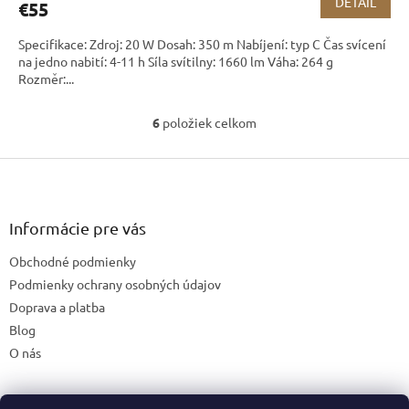
DETAIL
€55
Specifikace: Zdroj: 20 W Dosah: 350 m Nabíjení: typ C Čas svícení
na jedno nabití: 4-11 h Síla svítilny: 1660 lm Váha: 264 g
Rozměr:...
6
položiek celkom
O
v
Z
l
á
á
d
p
a
ä
Informácie pre vás
c
t
i
Obchodné podmienky
i
e
e
Podmienky ochrany osobných údajov
p
r
Doprava a platba
v
Blog
k
O nás
y
v
ý
p