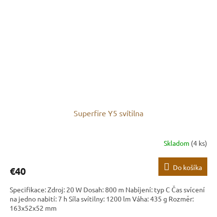
Superfire Y5 svítilna
Skladom
(4 ks)
Do košíka
€40
Specifikace: Zdroj: 20 W Dosah: 800 m Nabíjení: typ C Čas svícení
na jedno nabití: 7 h Síla svítilny: 1200 lm Váha: 435 g Rozměr:
163x52x52 mm