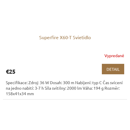
Superfire X60-T Svietidlo
Vypredané
DETAIL
€25
Specifikace: Zdroj: 36 W Dosah: 300 m Nabíjení: typ C Čas svícení
na jedno nabití: 3-7 h Síla svítilny: 2000 lm Váha: 194 g Rozměr:
158x41x34 mm