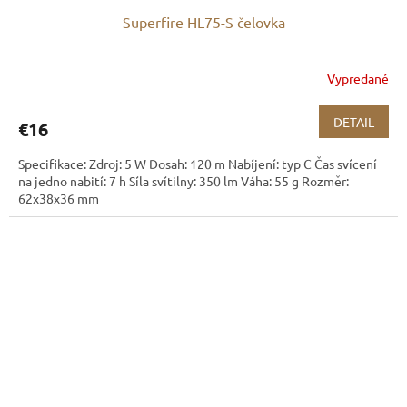
Superfire HL75-S čelovka
Vypredané
DETAIL
€16
Specifikace: Zdroj: 5 W Dosah: 120 m Nabíjení: typ C Čas svícení
na jedno nabití: 7 h Síla svítilny: 350 lm Váha: 55 g Rozměr:
62x38x36 mm