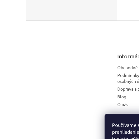
Z
á
p
ä
t
Informác
i
e
Obchodné 
Podmienky
osobných ú
Doprava a 
Blog
O nás
Používame s
prehliadanie
funkcie, výk