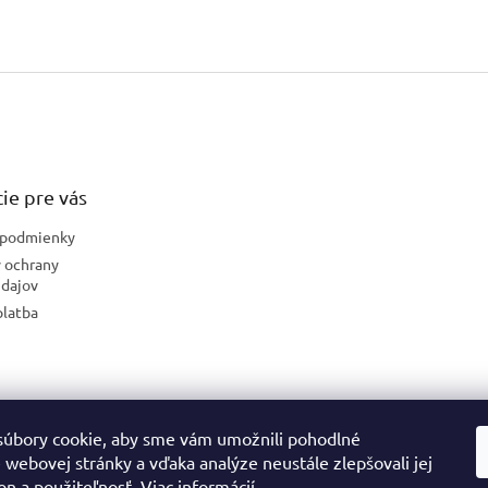
ie pre vás
podmienky
 ochrany
dajov
platba
úbory cookie, aby sme vám umožnili pohodlné
České stránky
 webovej stránky a vďaka analýze neustále zlepšovali jej
on a použiteľnosť.
Viac informácií