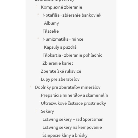
Komplexné zbieranie
Notafilia - zbieranie bankoviek
Albumy
Filatelie
Numizmatika - mince
Kapsuly a puzdrá
Filokartia - zbieranie pohľadníc
Zbieranie kariet
Zberateľské rukavice
Lupy pre zberateľov
Doplnky pre zberateľov minerálov
Preparácia minerálov a skamenelín
Ultrazvukové čistiace prostriedky
Sekery
Estwing sekery – rad Sportsman
Estwing sekery na kempovanie
Štiepacie kliny a brúsky