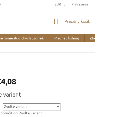
JOV
DOPRAVA A PLATBA
EUR
BLOG
Prihlásenie
O NÁS
NÁKUPNÝ
Prázdny košík
KOŠÍK
ie mineralogických vzoriek
Magnet fishing
Zberateľské pot
€4,08
ová
e variant
oručiť do:
Zvoľte variant