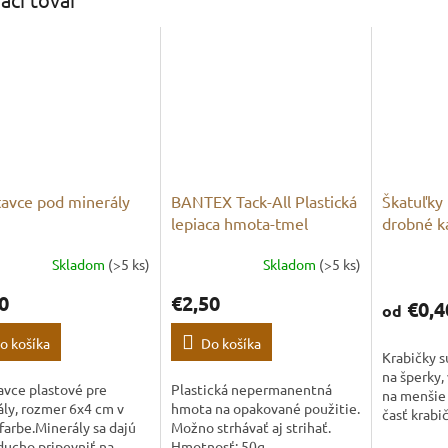
avce pod minerály
BANTEX Tack-All Plastická
Škatuľky 
lepiaca hmota-tmel
drobné 
Skladom
(>5 ks)
Skladom
(>5 ks)
0
€2,50
€0,4
od
o košíka
Do košíka
Krabičky 
na šperky,
avce plastové pre
Plastická nepermanentná
na menšie
ly, rozmer 6x4 cm v
hmota na opakované použitie.
časť krabi
 farbe.Minerály sa dajú
Možno strhávať aj strihať.
svetlým 
ducho pripevniť na
Hmotnosť: 50g