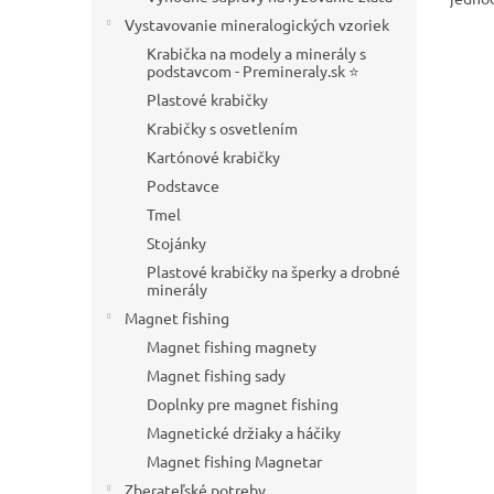
podst
Vystavovanie mineralogických vzoriek
tmel s
Krabička na modely a minerály s
odstrá
podstavcom - Premineraly.sk ⭐
Plastové krabičky
Krabičky s osvetlením
Kartónové krabičky
Podstavce
Tmel
Stojánky
Plastové krabičky na šperky a drobné
minerály
Magnet fishing
Magnet fishing magnety
Magnet fishing sady
Doplnky pre magnet fishing
Magnetické držiaky a háčiky
Magnet fishing Magnetar
Zberateľské potreby