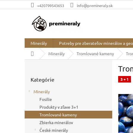
Prejsť
+420799543653
info@premineraly.sk
na
obsah
Minerály
Potreby pre zberateľov minerálov a ge
Domov
Minerály
Tromlované kameny
Tro
B
Trom
o
Preskočiť
č
Kategórie
kategórie
3 + 1
n
ý
Minerály
p
Fosilie
a
Produkty v zľave 3+1
n
e
Tromlované kameny
l
Zbierka minerálov
České minerály