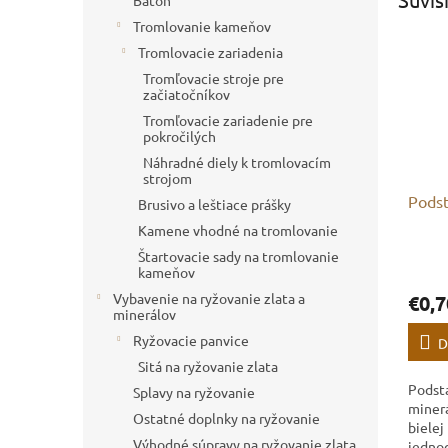
Batoh
Tromlovanie kameňov
Tromlovacie zariadenia
Tromľovacie stroje pre
začiatočníkov
Tromľovacie zariadenie pre
pokročilých
Náhradné diely k tromlovacím
strojom
Podst
Brusivo a leštiace prášky
Kamene vhodné na tromlovanie
Štartovacie sady na tromlovanie
kameňov
Vybavenie na ryžovanie zlata a
€0,7
minerálov
Ryžovacie panvice
D
Sitá na ryžovanie zlata
Podst
Splavy na ryžovanie
minerá
Ostatné doplnky na ryžovanie
bielej
Výhodné súpravy na ryžovanie zlata
jedno