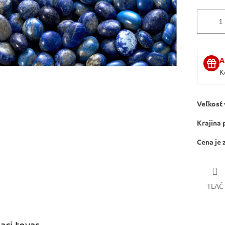
A
K
Veľkosť
Krajina
Cena je 
TLAČ
iaci tovar