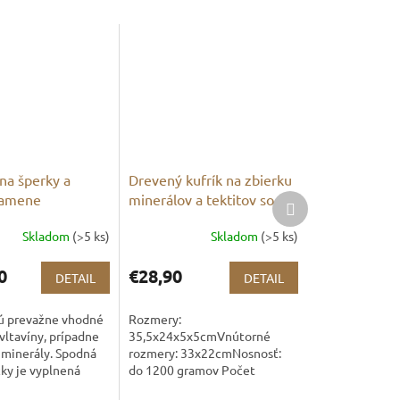
na šperky a
Drevený kufrík na zbierku
kamene
minerálov a tektitov so
Ďalší
produkt
skleneným vekom
Skladom
(>5 ks)
Skladom
(>5 ks)
0
€28,90
DETAIL
DETAIL
sú prevažne vhodné
Rozmery:
 vltavíny, prípadne
35,5x24x5x5cmVnútorné
 minerály. Spodná
rozmery: 33x22cmNosnosť:
čky je vyplnená
do 1200 gramov Počet
mäkkým
priehradiek 6 - veľkosť