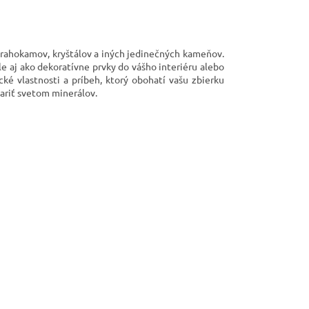
drahokamov, kryštálov a iných jedinečných kameňov.
le aj ako dekoratívne prvky do vášho interiéru alebo
cké vlastnosti a príbeh, ktorý obohatí vašu zbierku
čariť svetom minerálov.