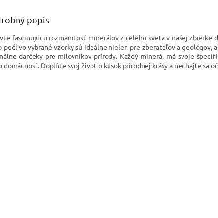
robný popis
vte fascinujúcu rozmanitosť minerálov z celého sveta v našej zbierke 
o pečlivo vybrané vzorky sú ideálne nielen pre zberateľov a geológov, a
inálne darčeky pre milovníkov prírody. Každý minerál má svoje špecifi
o domácnosť. Doplňte svoj život o kúsok prírodnej krásy a nechajte sa o