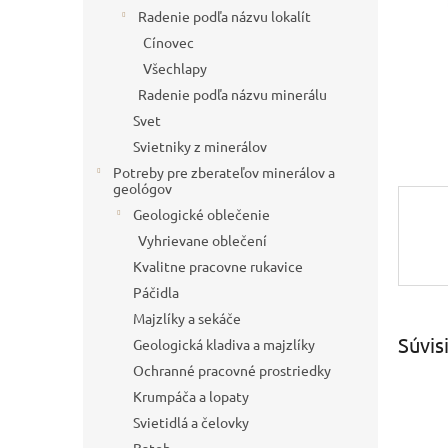
Radenie podľa názvu lokalít
Cínovec
Všechlapy
Radenie podľa názvu minerálu
Svet
Svietniky z minerálov
Potreby pre zberateľov minerálov a
geológov
Geologické oblečenie
Vyhrievane oblečení
Kvalitne pracovne rukavice
Páčidla
Majzlíky a sekáče
Súvis
Geologická kladiva a majzlíky
Ochranné pracovné prostriedky
Krumpáča a lopaty
Svietidlá a čelovky