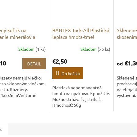
ný kufrík na
BANTEX Tack-All Plastická
Sklenené
anie minerálov a
lepiaca hmota-tmel
skosení
tov
Skladom
(1 ks)
Skladom
(>5 ks)
€2,50
10
€1,3
od
DETAIL
Do košíka
kazety nemajú viečko,
Sklenené 
y so skleneným viečkom
predstavuj
Plastická nepermanentná
e tu. Rozmery:
najelegan
hmota na opakované použitie.
24x5x5cmVnútorné
vystavenia
Možno strhávať aj strihať.
ry: 33x22 cmNosnosť:
Vďaka skos
Hmotnosť: 50g
00 gramov Počet
vidná väčš
adiek 6. Rozmery...
vystavova
Minerály sa
s