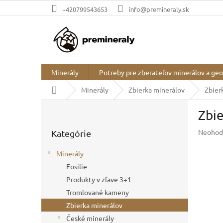
Prejsť
+420799543653
info@premineraly.sk
na
obsah
Minerály
Potreby pre zberateľov minerálov a ge
Domov
Minerály
Zbierka minerálov
Zbier
B
Zbie
o
Preskočiť
č
Prieme
Neohod
Kategórie
kategórie
n
hodnot
ý
produkt
Minerály
p
je
Fosilie
a
0,0
z
Produkty v zľave 3+1
n
5
e
Tromlované kameny
hviezdič
l
Zbierka minerálov
České minerály