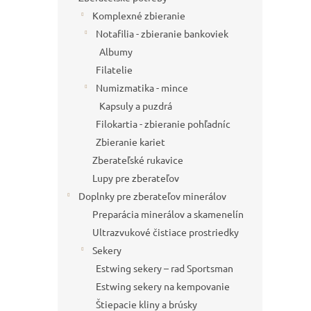
Komplexné zbieranie
Notafilia - zbieranie bankoviek
Albumy
Filatelie
Numizmatika - mince
Kapsuly a puzdrá
Filokartia - zbieranie pohľadníc
Zbieranie kariet
Zberateľské rukavice
Lupy pre zberateľov
Doplnky pre zberateľov minerálov
Preparácia minerálov a skamenelín
Ultrazvukové čistiace prostriedky
Sekery
Estwing sekery – rad Sportsman
Estwing sekery na kempovanie
Štiepacie kliny a brúsky