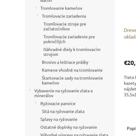
Batoh
Tromlovanie kameňov
Tromlovacie zariadenia
Tromľovacie stroje pre
začiatočníkov
Dreve
uklad
Tromľovacie zariadenie pre
pokročilých
tekti
Náhradné diely k tromlovacím
strojom
€20,
Brusivo a leštiace prášky
Kamene vhodné na tromlovanie
Tieto 
Štartovacie sady na tromlovanie
kameňov
kazet
nájdet
Vybavenie na ryžovanie zlata a
35,5x
minerálov
rozme
Ryžovacie panvice
do 12
Sitá na ryžovanie zlata
priehr
Splavy na ryžovanie
Ostatné doplnky na ryžovanie
Popi
Výhodné súpravy na ryžovanie zlata