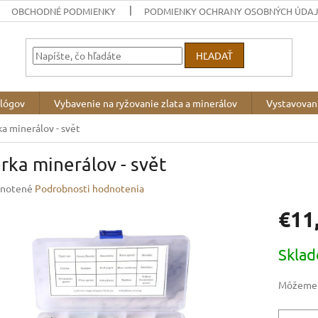
OBCHODNÉ PODMIENKY
PODMIENKY OCHRANY OSOBNÝCH ÚDA
HĽADAŤ
ológov
Vybavenie na ryžovanie zlata a minerálov
Vystavovan
ka minerálov - svět
rka minerálov - svět
rné
notené
Podrobnosti hodnotenia
enie
€11
u
Jednotk
Skla
cena:
iek.
Môžeme d