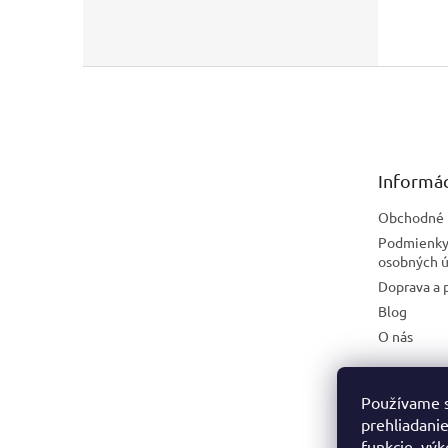
Z
á
p
ä
t
Informác
i
e
Obchodné 
Podmienky
osobných ú
Doprava a 
Blog
O nás
Používame s
prehliadanie
funkcie, výk