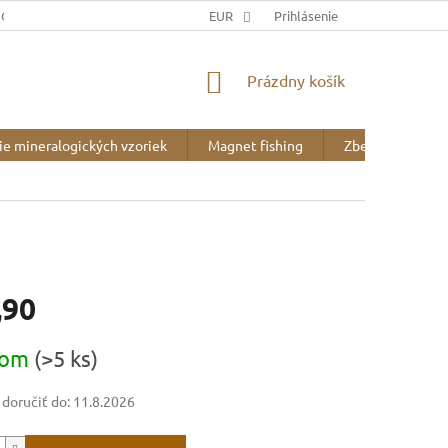
JOV
DOPRAVA A PLATBA
EUR
BLOG
Prihlásenie
O NÁS
NÁKUPNÝ
Prázdny košík
KOŠÍK
ie mineralogických vzoriek
Magnet fishing
Zberateľské pot
,90
ová
dom
(>5 ks)
oručiť do:
11.8.2026