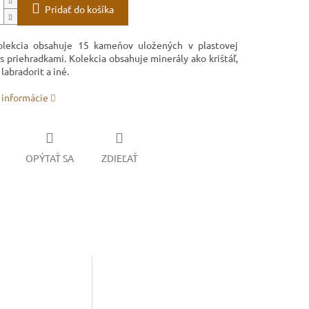
Pridať do košíka
olekcia obsahuje 15 kameňov uložených v plastovej
s priehradkami. Kolekcia obsahuje minerály ako krištáľ,
labradorit a iné.
 informácie
OPÝTAŤ SA
ZDIEĽAŤ