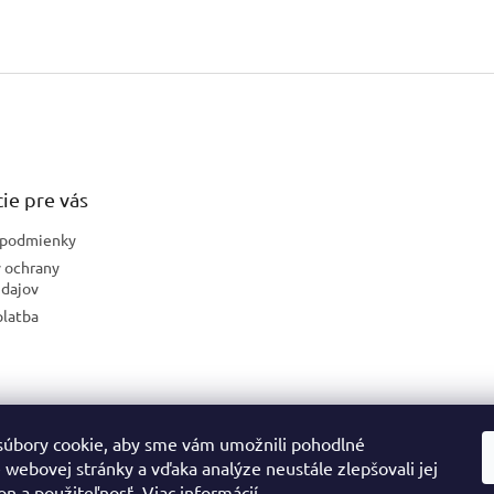
ie pre vás
podmienky
 ochrany
dajov
platba
úbory cookie, aby sme vám umožnili pohodlné
České stránky
 webovej stránky a vďaka analýze neustále zlepšovali jej
on a použiteľnosť.
Viac informácií