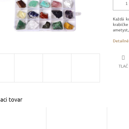
Každá k
krabičke 
ametyst, 
Detailné
TLAČ
iaci tovar