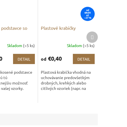
od
€0,55
až
–27 %
 podstavce so
Plastové krabičky
m
Ďalší
produkt
Skladom
(>5 ks)
Skladom
(>5 ks)
0
€0,40
od
DETAIL
DETAIL
skosené podstavce
Plastová krabička vhodná na
ú tú
uchovávanie predovšetkým
tnejšiu možnosť
drobných, krehkých alebo
 vašej vzorky.
citlivých vzoriek (napr. na
eniu podstavca je
vodu).Na perfektné
ia plocha
upevnenie odporúčame
ného minerálu.
použiť tmel.
...