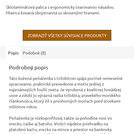
Sklolaminátová palica s ergonomicky tvarovanou násadou.
Hlavica kovaná obojstranná so skosenými hranami.
ZOBRAZIŤ VŠETKY SÚVISIACE PRODUKTY
Popis
Podobné (8)
Podrobný popis
Táto kožená peňaženka s trilobitom spája poctivé remeselné
spracovanie, praktické prevedenie a motív jednej z
najznámejších fosílií sveta. Je vyrobená z kvalitnej hovädzej
usne a zdobí ju výrazná razba trilobita, pravekého morského
článkonožca, ktorý žil v prvohorných moriach pred stovkami
miliónov rokov.
Peňaženka je nízkoprofilová, takže sa pohodlne nosí vo
vrecku, taške aj batohu. Vnútri nájdete priehradku na
platobnú kartu, vrecko na mince a priestor na bankovky