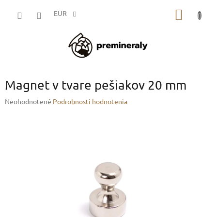
Prejsť
NÁKU
na
EUR
obsah
KOŠÍK
Magnet v tvare pešiakov 20 mm
Priemerné
Neohodnotené
Podrobnosti hodnotenia
hodnotenie
produktu
je
0,0
z
5
hviezdičiek.