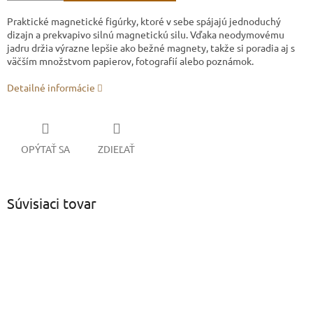
Praktické magnetické figúrky, ktoré v sebe spájajú jednoduchý
dizajn a prekvapivo silnú magnetickú silu. Vďaka neodymovému
jadru držia výrazne lepšie ako bežné magnety, takže si poradia aj s
väčším množstvom papierov, fotografií alebo poznámok.
Detailné informácie
OPÝTAŤ SA
ZDIEĽAŤ
Súvisiaci tovar