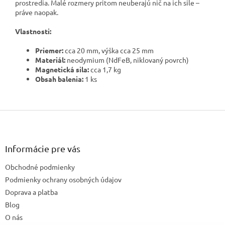
prostredia. Malé rozmery pritom neuberajú nič na ich sile –
práve naopak.
Vlastnosti:
Priemer:
cca 20 mm, výška cca 25 mm
Materiál:
neodymium (NdFeB, niklovaný povrch)
Magnetická sila:
cca 1,7 kg
Obsah balenia:
1 ks
Z
á
p
ä
Informácie pre vás
t
Obchodné podmienky
i
e
Podmienky ochrany osobných údajov
Doprava a platba
Blog
O nás