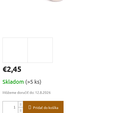
€2,45
Jednotková
Skladom
(>5 ks)
cena:
Môžeme doručiť do:
12.8.2026
Pridať do košíka