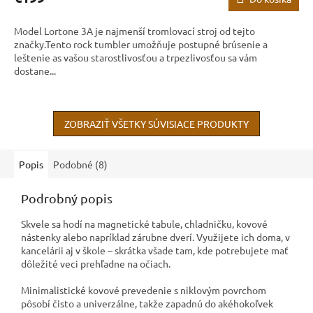
Model Lortone 3A je najmenší tromlovací stroj od tejto
značky.Tento rock tumbler umožňuje postupné brúsenie a
leštenie as vašou starostlivosťou a trpezlivosťou sa vám
dostane...
ZOBRAZIŤ VŠETKY SÚVISIACE PRODUKTY
Popis
Podobné (8)
Podrobný popis
Skvele sa hodí na magnetické tabule, chladničku, kovové
nástenky alebo napríklad zárubne dverí. Využijete ich doma, v
kancelárii aj v škole – skrátka všade tam, kde potrebujete mať
dôležité veci prehľadne na očiach.
Minimalistické kovové prevedenie s niklovým povrchom
pôsobí čisto a univerzálne, takže zapadnú do akéhokoľvek