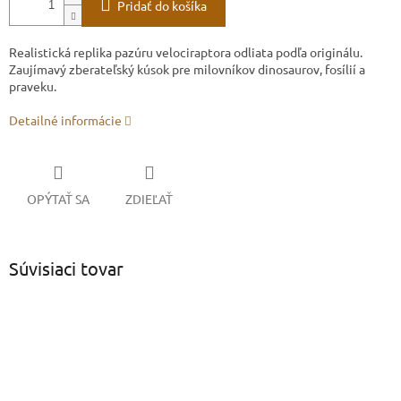
Pridať do košíka
Realistická replika pazúru velociraptora odliata podľa originálu.
Zaujímavý zberateľský kúsok pre milovníkov dinosaurov, fosílií a
praveku.
Detailné informácie
OPÝTAŤ SA
ZDIEĽAŤ
Súvisiaci tovar