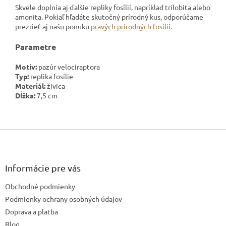
Skvele doplnia aj ďalšie repliky fosílií, napríklad trilobita alebo
amonita. Pokiaľ hľadáte skutočný prírodný kus, odporúčame
prezrieť aj našu ponuku
pravých prírodných fosílií.
Parametre
Motív:
pazúr velociraptora
Typ:
replika fosílie
Materiál:
živica
Dĺžka:
7,5 cm
Z
á
p
ä
Informácie pre vás
t
Obchodné podmienky
i
e
Podmienky ochrany osobných údajov
Doprava a platba
Blog