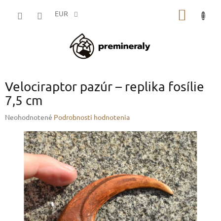
Prejsť
NÁKU
na
EUR
obsah
KOŠÍK
Velociraptor pazúr – replika fosílie
7,5 cm
Priemerné
Neohodnotené
Podrobnosti hodnotenia
hodnotenie
produktu
je
0,0
z
5
hviezdičiek.