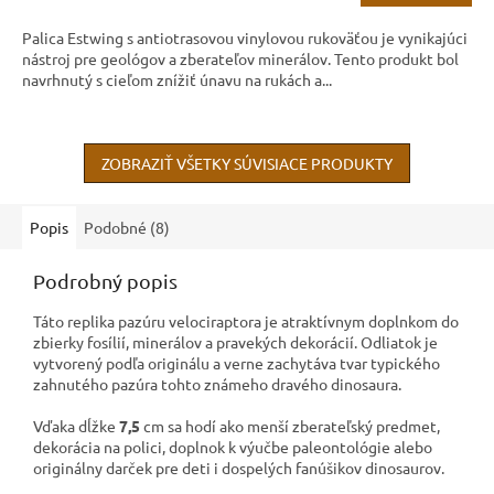
Palica Estwing s antiotrasovou vinylovou rukoväťou je vynikajúci
nástroj pre geológov a zberateľov minerálov. Tento produkt bol
navrhnutý s cieľom znížiť únavu na rukách a...
ZOBRAZIŤ VŠETKY SÚVISIACE PRODUKTY
Popis
Podobné (8)
Podrobný popis
Táto replika pazúru velociraptora je atraktívnym doplnkom do
zbierky fosílií, minerálov a pravekých dekorácií. Odliatok je
vytvorený podľa originálu a verne zachytáva tvar typického
zahnutého pazúra tohto známeho dravého dinosaura.
Vďaka dĺžke
7,5
cm sa hodí ako menší zberateľský predmet,
dekorácia na polici, doplnok k výučbe paleontológie alebo
originálny darček pre deti i dospelých fanúšikov dinosaurov.